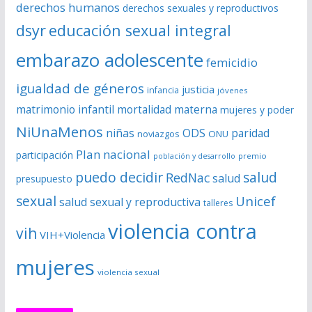
derechos humanos
derechos sexuales y reproductivos
o
dsyr
educación sexual integral
embarazo adolescente
femicidio
igualdad de géneros
justicia
infancia
jóvenes
matrimonio infantil
mortalidad materna
mujeres y poder
NiUnaMenos
niñas
ODS
paridad
noviazgos
ONU
Plan nacional
participación
premio
población y desarrollo
puedo decidir
salud
RedNac
salud
presupuesto
sexual
Unicef
salud sexual y reproductiva
talleres
violencia contra
vih
VIH+Violencia
mujeres
violencia sexual