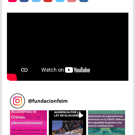
@
fundacionfeim