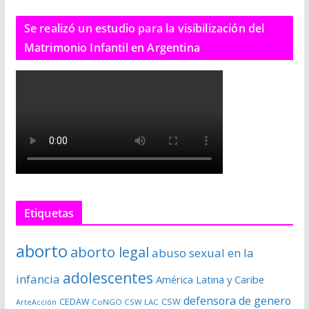
Se realizó un estudio para la visibilización del
Matrimonio Infantil en Argentina
Etiquetas
aborto
aborto legal
abuso sexual en la
adolescentes
infancia
América Latina y Caribe
defensora de genero
CSW
CEDAW
CoNGO CSW LAC
ArteAcción