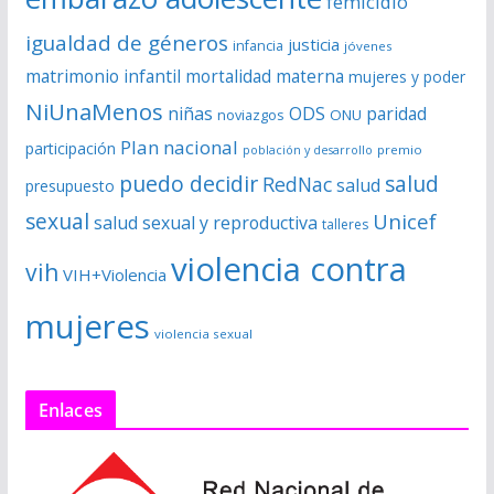
femicidio
igualdad de géneros
justicia
infancia
jóvenes
matrimonio infantil
mortalidad materna
mujeres y poder
NiUnaMenos
niñas
ODS
paridad
noviazgos
ONU
Plan nacional
participación
premio
población y desarrollo
puedo decidir
salud
RedNac
salud
presupuesto
sexual
Unicef
salud sexual y reproductiva
talleres
violencia contra
vih
VIH+Violencia
mujeres
violencia sexual
Enlaces