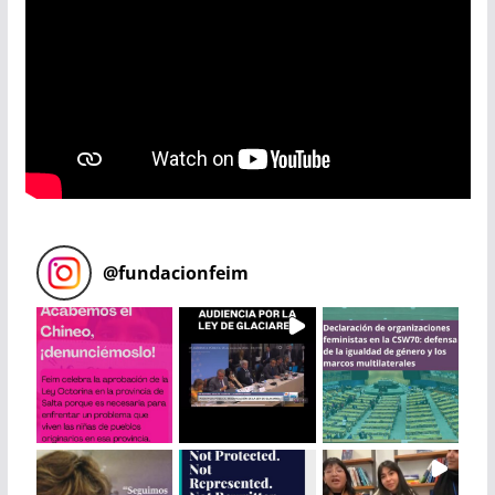
@
fundacionfeim