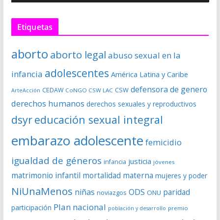
o
r
Etiquetas
d
e
aborto
aborto legal
abuso sexual en la
v
í
adolescentes
infancia
América Latina y Caribe
d
defensora de genero
CSW
CEDAW
CoNGO CSW LAC
ArteAcción
e
derechos humanos
derechos sexuales y reproductivos
o
dsyr
educación sexual integral
embarazo adolescente
femicidio
igualdad de géneros
justicia
infancia
jóvenes
matrimonio infantil
mortalidad materna
mujeres y poder
NiUnaMenos
niñas
ODS
paridad
noviazgos
ONU
Plan nacional
participación
premio
población y desarrollo