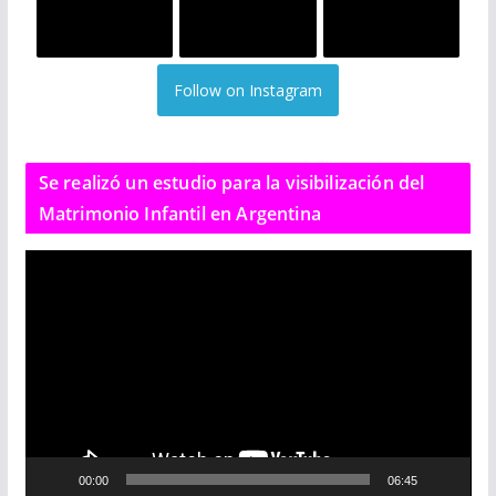
Follow on Instagram
Se realizó un estudio para la visibilización del
Matrimonio Infantil en Argentina
R
e
p
r
o
d
u
c
00:00
06:45
t