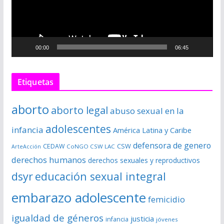
d
u
c
00:00
06:45
t
o
r
Etiquetas
d
e
aborto
aborto legal
abuso sexual en la
v
í
adolescentes
infancia
América Latina y Caribe
d
defensora de genero
CSW
CEDAW
CoNGO CSW LAC
ArteAcción
e
derechos humanos
derechos sexuales y reproductivos
o
dsyr
educación sexual integral
embarazo adolescente
femicidio
igualdad de géneros
justicia
infancia
jóvenes