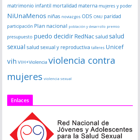
matrimonio infantil
mortalidad materna
mujeres y poder
NiUnaMenos
niñas
ODS
paridad
noviazgos
ONU
Plan nacional
participación
premio
población y desarrollo
puedo decidir
salud
RedNac
salud
presupuesto
sexual
Unicef
salud sexual y reproductiva
talleres
violencia contra
vih
VIH+Violencia
mujeres
violencia sexual
Enlaces