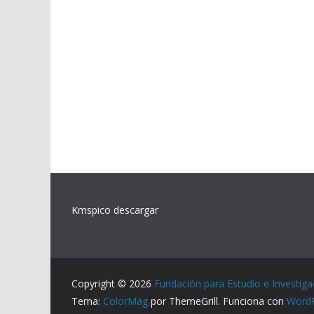
Kmspico descargar
Copyright © 2026
Fundación para Estudio e Investiga
Tema:
ColorMag
por ThemeGrill. Funciona con
Word