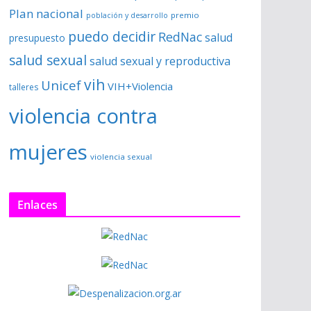
Plan nacional
premio
población y desarrollo
puedo decidir
RedNac
salud
presupuesto
salud sexual
salud sexual y reproductiva
vih
Unicef
VIH+Violencia
talleres
violencia contra
mujeres
violencia sexual
Enlaces