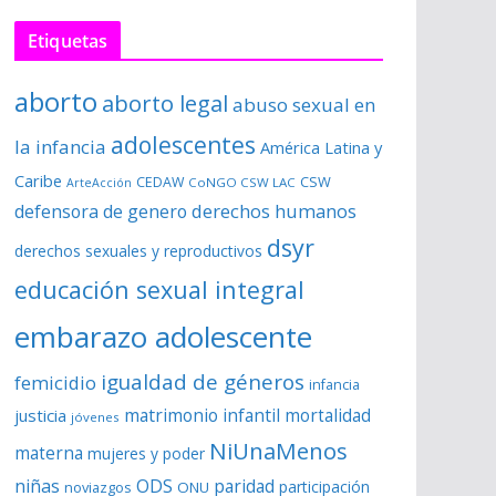
Etiquetas
aborto
aborto legal
abuso sexual en
adolescentes
la infancia
América Latina y
Caribe
CSW
CEDAW
CoNGO CSW LAC
ArteAcción
derechos humanos
defensora de genero
dsyr
derechos sexuales y reproductivos
educación sexual integral
embarazo adolescente
igualdad de géneros
femicidio
infancia
matrimonio infantil
justicia
mortalidad
jóvenes
NiUnaMenos
materna
mujeres y poder
niñas
ODS
paridad
participación
noviazgos
ONU