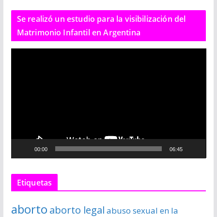
Se realizó un estudio para la visibilización del
Matrimonio Infantil en Argentina
R
e
p
r
o
d
u
c
00:00
06:45
t
o
r
Etiquetas
d
e
aborto
aborto legal
abuso sexual en la
v