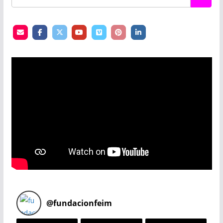
@
fundacionfeim