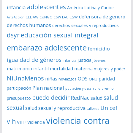
í
adolescentes
infancia
América Latina y Caribe
d
defensora de genero
CSW
CEDAW
CoNGO CSW LAC
ArteAcción
e
derechos humanos
derechos sexuales y reproductivos
o
dsyr
educación sexual integral
embarazo adolescente
femicidio
igualdad de géneros
justicia
infancia
jóvenes
matrimonio infantil
mortalidad materna
mujeres y poder
NiUnaMenos
niñas
ODS
paridad
noviazgos
ONU
Plan nacional
participación
premio
población y desarrollo
puedo decidir
salud
RedNac
salud
presupuesto
sexual
Unicef
salud sexual y reproductiva
talleres
violencia contra
vih
VIH+Violencia