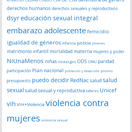
CSW
CEDAW
CoNGO CSW LAC
ArteAcción
e
derechos humanos
derechos sexuales y reproductivos
o
dsyr
educación sexual integral
embarazo adolescente
femicidio
igualdad de géneros
justicia
infancia
jóvenes
matrimonio infantil
mortalidad materna
mujeres y poder
NiUnaMenos
niñas
ODS
paridad
noviazgos
ONU
Plan nacional
participación
premio
población y desarrollo
puedo decidir
salud
RedNac
salud
presupuesto
sexual
Unicef
salud sexual y reproductiva
talleres
violencia contra
vih
VIH+Violencia
mujeres
violencia sexual