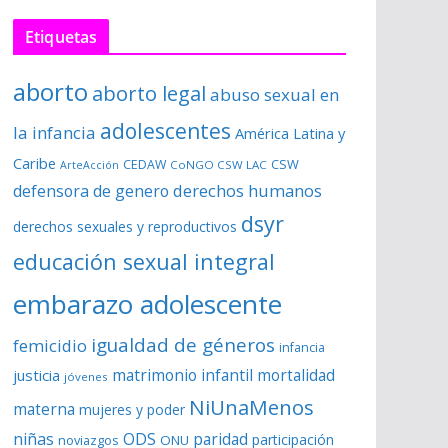
Etiquetas
aborto
aborto legal
abuso sexual en
adolescentes
la infancia
América Latina y
Caribe
CSW
CEDAW
CoNGO CSW LAC
ArteAcción
derechos humanos
defensora de genero
dsyr
derechos sexuales y reproductivos
educación sexual integral
embarazo adolescente
igualdad de géneros
femicidio
infancia
matrimonio infantil
justicia
mortalidad
jóvenes
NiUnaMenos
materna
mujeres y poder
niñas
ODS
paridad
participación
noviazgos
ONU