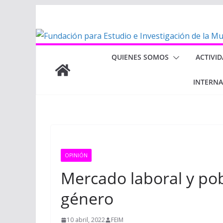
Saltar
al
contenido
QUIENES SOMOS
ACTIVI
INTERN
OPINIÓN
Mercado laboral y po
género
10 abril, 2022
FEIM