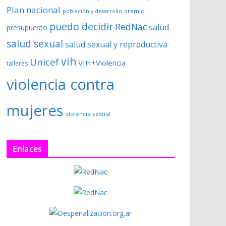
Plan nacional
premio
población y desarrollo
puedo decidir
RedNac
salud
presupuesto
salud sexual
salud sexual y reproductiva
vih
Unicef
VIH+Violencia
talleres
violencia contra
mujeres
violencia sexual
Enlaces