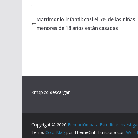
Matrimonio infantil: casi el 5% de las niñas
menores de 18 años están casadas
Kmspico descargar
Copyright © 2026
Fundación para Estudio e Investiga
Tema:
ColorMag
por ThemeGrill. Funciona con
Word