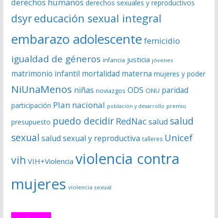
derechos humanos
derechos sexuales y reproductivos
o
dsyr
educación sexual integral
embarazo adolescente
femicidio
igualdad de géneros
justicia
infancia
jóvenes
matrimonio infantil
mortalidad materna
mujeres y poder
NiUnaMenos
niñas
ODS
paridad
noviazgos
ONU
Plan nacional
participación
premio
población y desarrollo
puedo decidir
salud
RedNac
salud
presupuesto
sexual
Unicef
salud sexual y reproductiva
talleres
violencia contra
vih
VIH+Violencia
mujeres
violencia sexual