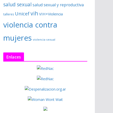
salud sexual
salud sexual y reproductiva
vih
Unicef
VIH+Violencia
talleres
violencia contra
mujeres
violencia sexual
Enlaces