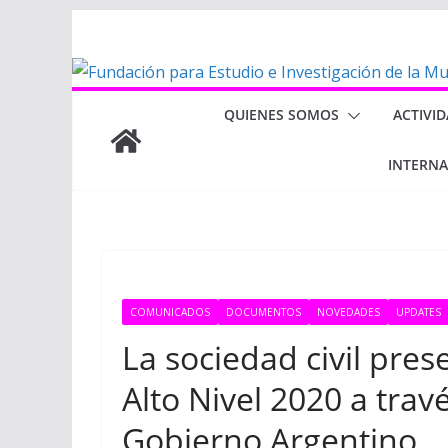
Saltar
al
contenido
QUIENES SOMOS
ACTIVI
INTERN
COMUNICADOS
DOCUMENTOS
NOVEDADES
UPDATES
La sociedad civil pres
Alto Nivel 2020 a travé
Gobierno Argentino