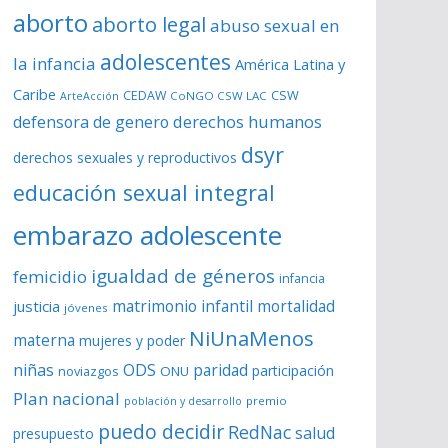
aborto
aborto legal
abuso sexual en
adolescentes
la infancia
América Latina y
Caribe
CSW
CEDAW
CoNGO CSW LAC
ArteAcción
derechos humanos
defensora de genero
dsyr
derechos sexuales y reproductivos
educación sexual integral
embarazo adolescente
igualdad de géneros
femicidio
infancia
matrimonio infantil
justicia
mortalidad
jóvenes
NiUnaMenos
materna
mujeres y poder
niñas
ODS
paridad
participación
noviazgos
ONU
Plan nacional
premio
población y desarrollo
puedo decidir
RedNac
salud
presupuesto