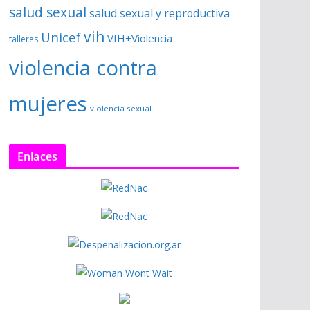
salud sexual
salud sexual y reproductiva
vih
Unicef
VIH+Violencia
talleres
violencia contra
mujeres
violencia sexual
Enlaces