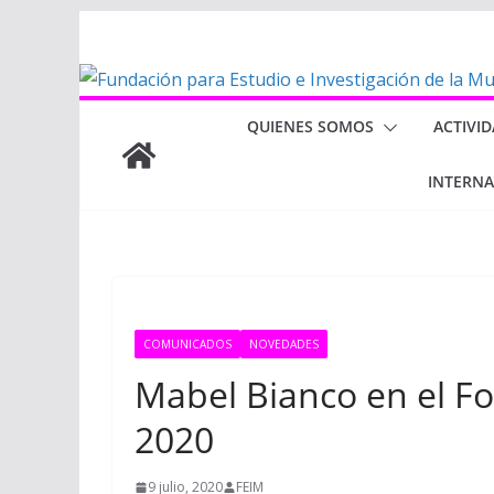
Saltar
al
contenido
QUIENES SOMOS
ACTIVI
INTERN
COMUNICADOS
NOVEDADES
Mabel Bianco en el For
2020
9 julio, 2020
FEIM