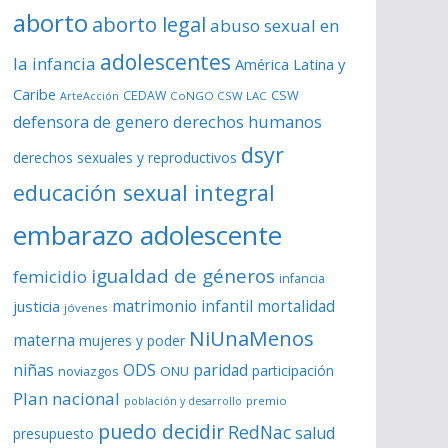
aborto
aborto legal
abuso sexual en
adolescentes
la infancia
América Latina y
Caribe
CSW
CEDAW
CoNGO CSW LAC
ArteAcción
derechos humanos
defensora de genero
dsyr
derechos sexuales y reproductivos
educación sexual integral
embarazo adolescente
igualdad de géneros
femicidio
infancia
matrimonio infantil
justicia
mortalidad
jóvenes
NiUnaMenos
materna
mujeres y poder
niñas
ODS
paridad
participación
noviazgos
ONU
Plan nacional
premio
población y desarrollo
puedo decidir
RedNac
salud
presupuesto