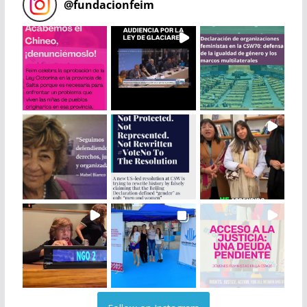
@
fundacionfeim