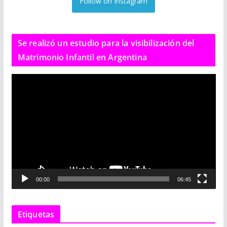
Follow on Instagram
Se realizó un estudio para la visibilización del
Matrimonio Infantil en Argentina
R
e
p
r
o
d
u
c
00:00
06:45
t
o
r
Etiquetas
d