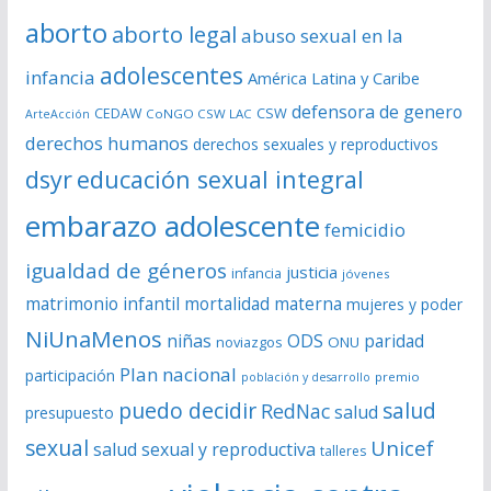
e
aborto
aborto legal
abuso sexual en la
v
í
adolescentes
infancia
América Latina y Caribe
d
defensora de genero
CSW
CEDAW
CoNGO CSW LAC
ArteAcción
e
derechos humanos
derechos sexuales y reproductivos
o
dsyr
educación sexual integral
embarazo adolescente
femicidio
igualdad de géneros
justicia
infancia
jóvenes
matrimonio infantil
mortalidad materna
mujeres y poder
NiUnaMenos
niñas
ODS
paridad
noviazgos
ONU
Plan nacional
participación
premio
población y desarrollo
puedo decidir
salud
RedNac
salud
presupuesto
sexual
Unicef
salud sexual y reproductiva
talleres