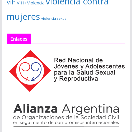
violencia contra
vih
VIH+Violencia
mujeres
violencia sexual
Enlaces