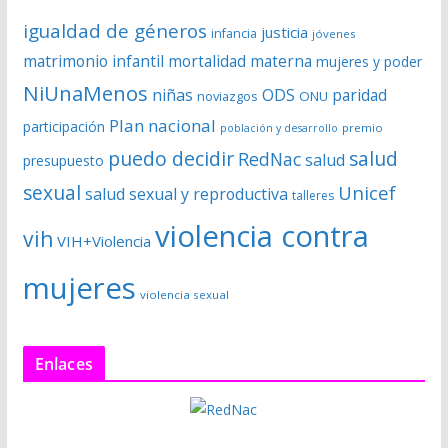
igualdad de géneros
justicia
infancia
jóvenes
matrimonio infantil
mortalidad materna
mujeres y poder
NiUnaMenos
niñas
ODS
paridad
noviazgos
ONU
Plan nacional
participación
premio
población y desarrollo
puedo decidir
salud
RedNac
salud
presupuesto
sexual
Unicef
salud sexual y reproductiva
talleres
violencia contra
vih
VIH+Violencia
mujeres
violencia sexual
Enlaces