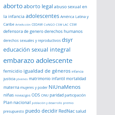
aborto
aborto legal
abuso sexual en
adolescentes
la infancia
América Latina y
Caribe
CSW
CEDAW
CoNGO CSW LAC
ArteAcción
derechos humanos
defensora de genero
dsyr
derechos sexuales y reproductivos
educación sexual integral
embarazo adolescente
igualdad de géneros
femicidio
infancia
matrimonio infantil
justicia
mortalidad
jóvenes
NiUnaMenos
materna
mujeres y poder
niñas
ODS
paridad
participación
noviazgos
ONU
Plan nacional
premio
población y desarrollo
puedo decidir
RedNac
salud
presupuesto