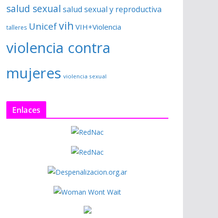
salud sexual
salud sexual y reproductiva
vih
Unicef
VIH+Violencia
talleres
violencia contra
mujeres
violencia sexual
Enlaces