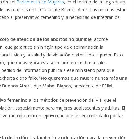
nión del
Parlamento de Mujeres
, en el recinto de la Legislatura,
 de las mujeres en la Ciudad de Buenos Aires. Las mismas están
cceso al preservativo femenino y la necesidad de integrar los
colo de atención de los abortos no punible
, acorde
, que garantice sin ningún tipo de discriminación la
ra la vida y la salud y de violación o atentado al pudor. Esto
ño, que no asegura esta atención en los hospitales
pedido de información pública a ese ministerio para que
horta dicho fallo. “
No queremos que muera nunca más una
e Buenos Aires
”, dijo
Mabel Bianco
, presidenta de
FEIM
.
ivo femenino
a los métodos de prevención del VIH que el
blación, especialmente para mujeres adolescentes y adultas. El
uevo método anticonceptivo que puede ser controlado por las
e la detección, tratamiento y orientación para la prevención