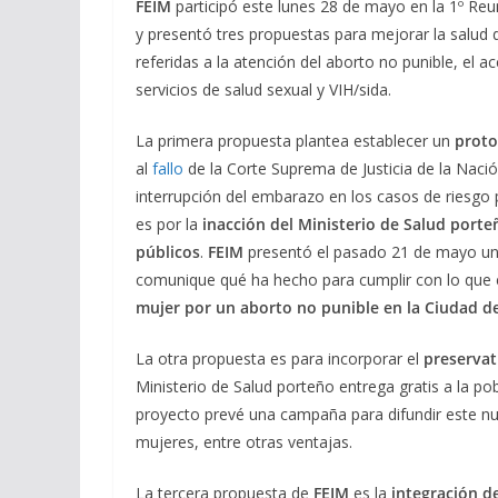
FEIM
participó este lunes 28 de mayo en la 1º Reu
y presentó tres propuestas para mejorar la salud
referidas a la atención del aborto no punible, el a
servicios de salud sexual y VIH/sida.
La primera propuesta plantea establecer un
proto
al
fallo
de la Corte Suprema de Justicia de la Nación
interrupción del embarazo en los casos de riesgo pa
es por la
inacción del Ministerio de Salud porte
públicos
.
FEIM
presentó el pasado 21 de mayo un 
comunique qué ha hecho para cumplir con lo que ex
mujer por un aborto no punible en la Ciudad d
La otra propuesta es para incorporar el
preservat
Ministerio de Salud porteño entrega gratis a la po
proyecto prevé una campaña para difundir este n
mujeres, entre otras ventajas.
La tercera propuesta de
FEIM
es la
integración d