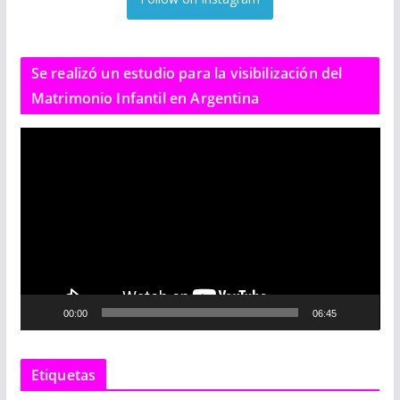
Se realizó un estudio para la visibilización del
Matrimonio Infantil en Argentina
R
e
p
r
o
d
u
c
00:00
06:45
t
o
r
Etiquetas
d