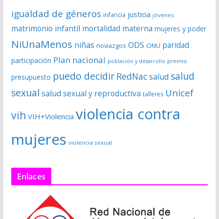
igualdad de géneros
justicia
infancia
jóvenes
matrimonio infantil
mortalidad materna
mujeres y poder
NiUnaMenos
niñas
ODS
paridad
noviazgos
ONU
Plan nacional
participación
premio
población y desarrollo
puedo decidir
salud
RedNac
salud
presupuesto
sexual
Unicef
salud sexual y reproductiva
talleres
violencia contra
vih
VIH+Violencia
mujeres
violencia sexual
Enlaces