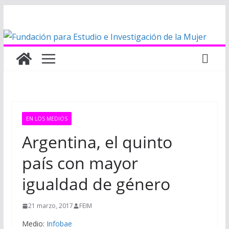
Saltar
al
contenido
EN LOS MEDIOS
Argentina, el quinto
país con mayor
igualdad de género
21 marzo, 2017
FEIM
Medio:
Infobae