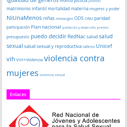
justicia
infancia
jóvenes
matrimonio infantil
mortalidad materna
mujeres y poder
NiUnaMenos
niñas
ODS
paridad
noviazgos
ONU
Plan nacional
participación
premio
población y desarrollo
puedo decidir
salud
RedNac
salud
presupuesto
sexual
Unicef
salud sexual y reproductiva
talleres
violencia contra
vih
VIH+Violencia
mujeres
violencia sexual
Enlaces