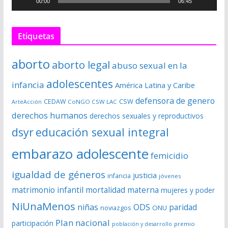
00:00
06:45
t
o
r
Etiquetas
d
e
aborto
aborto legal
abuso sexual en la
v
í
adolescentes
infancia
América Latina y Caribe
d
defensora de genero
CSW
CEDAW
CoNGO CSW LAC
ArteAcción
e
derechos humanos
derechos sexuales y reproductivos
o
dsyr
educación sexual integral
embarazo adolescente
femicidio
igualdad de géneros
justicia
infancia
jóvenes
matrimonio infantil
mortalidad materna
mujeres y poder
NiUnaMenos
niñas
ODS
paridad
noviazgos
ONU
Plan nacional
participación
premio
población y desarrollo