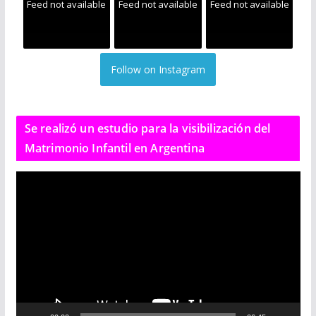
Feed not available
Feed not available
Feed not available
Follow on Instagram
Se realizó un estudio para la visibilización del
Matrimonio Infantil en Argentina
R
e
p
r
o
d
u
c