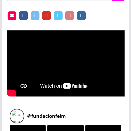
@
fundacionfeim