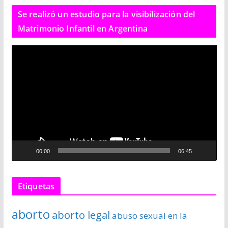
Se realizó un estudio para la visibilización del
Matrimonio Infantil en Argentina
R
e
p
r
o
d
u
c
00:00
06:45
t
o
r
Etiquetas
d
e
aborto
aborto legal
abuso sexual en la
v