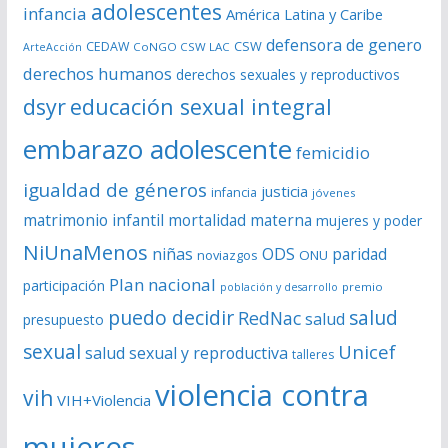
í
adolescentes
infancia
América Latina y Caribe
d
defensora de genero
CSW
CEDAW
CoNGO CSW LAC
ArteAcción
e
derechos humanos
derechos sexuales y reproductivos
o
dsyr
educación sexual integral
embarazo adolescente
femicidio
igualdad de géneros
justicia
infancia
jóvenes
matrimonio infantil
mortalidad materna
mujeres y poder
NiUnaMenos
niñas
ODS
paridad
noviazgos
ONU
Plan nacional
participación
premio
población y desarrollo
puedo decidir
salud
RedNac
salud
presupuesto
sexual
Unicef
salud sexual y reproductiva
talleres
violencia contra
vih
VIH+Violencia
mujeres