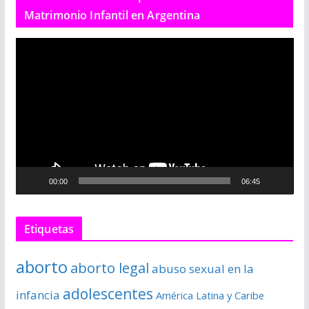
Matrimonio Infantil en Argentina
R
e
p
r
o
d
u
c
00:00
06:45
t
o
r
Etiquetas
d
e
aborto
aborto legal
abuso sexual en la
v
í
adolescentes
infancia
América Latina y Caribe
d