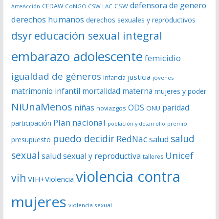
defensora de genero
CSW
CEDAW
CoNGO CSW LAC
ArteAcción
e
derechos humanos
derechos sexuales y reproductivos
o
dsyr
educación sexual integral
embarazo adolescente
femicidio
igualdad de géneros
justicia
infancia
jóvenes
matrimonio infantil
mortalidad materna
mujeres y poder
NiUnaMenos
niñas
ODS
paridad
noviazgos
ONU
Plan nacional
participación
premio
población y desarrollo
puedo decidir
salud
RedNac
salud
presupuesto
sexual
Unicef
salud sexual y reproductiva
talleres
violencia contra
vih
VIH+Violencia
mujeres
violencia sexual