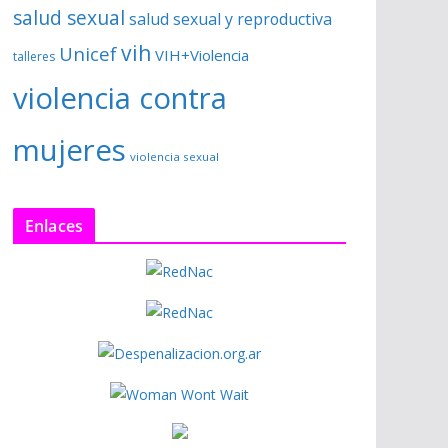
salud sexual
salud sexual y reproductiva
vih
Unicef
VIH+Violencia
talleres
violencia contra
mujeres
violencia sexual
Enlaces