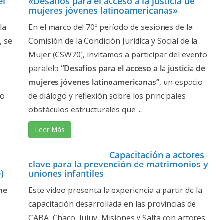
el
«Desafíos para el acceso a la justicia de
mujeres jóvenes latinoamericanas»
la
En el marco del 70º período de sesiones de la
, se
Comisión de la Condición Jurídica y Social de la
Mujer (CSW70), invitamos a participar del evento
paralelo
“Desafíos para el acceso a la justicia de
mujeres jóvenes latinoamericanas”
, un espacio
yo
de diálogo y reflexión sobre los principales
obstáculos estructurales que ...
Leer Más
Capacitación a actores
clave para la prevención de matrimonios y
)
uniones infantiles
he
Este video presenta la experiencia a partir de la
capacitación desarrollada en las provincias de
e
CABA, Chaco, Jujuy, Misiones y Salta con actores