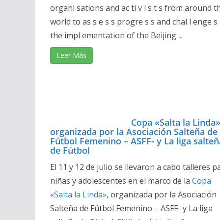
organi sations and ac ti v i s t s from around t
world to as s e s s progre s s and chal l enge s 
the impl ementation of the Beijing ...
Leer Más
Copa «Salta la Linda
organizada por la Asociación Salteña de
Fútbol Femenino – ASFF- y La liga salteñ
de Fútbol
El 11 y 12 de julio se llevaron a cabo talleres p
niñas y adolescentes en el marco de la
Copa
«Salta la Linda»
, organizada por la Asociación
Salteña de Fútbol Femenino – ASFF- y La liga