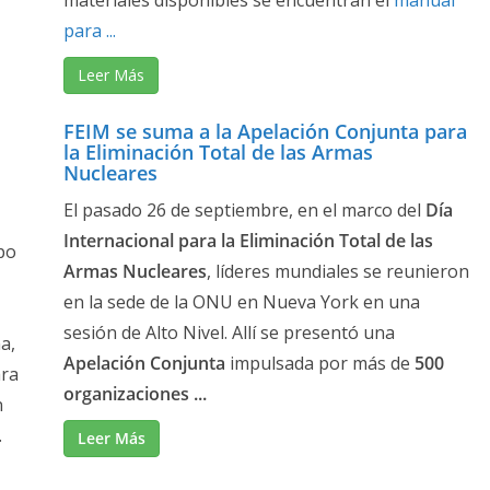
materiales disponibles se encuentran el
manual
para ...
Leer Más
FEIM se suma a la Apelación Conjunta para
la Eliminación Total de las Armas
Nucleares
El pasado 26 de septiembre, en el marco del
Día
Internacional para la Eliminación Total de las
po
Armas Nucleares
, líderes mundiales se reunieron
en la sede de la ONU en Nueva York en una
sesión de Alto Nivel. Allí se presentó una
a,
Apelación Conjunta
impulsada por más de
500
ara
organizaciones ...
n
.
Leer Más