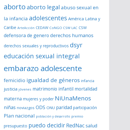
aborto
aborto legal
abuso sexual en
adolescentes
la infancia
América Latina y
Caribe
CSW
CEDAW
CoNGO CSW LAC
ArteAcción
derechos humanos
defensora de genero
dsyr
derechos sexuales y reproductivos
educación sexual integral
embarazo adolescente
igualdad de géneros
femicidio
infancia
matrimonio infantil
justicia
mortalidad
jóvenes
NiUnaMenos
materna
mujeres y poder
niñas
ODS
paridad
participación
noviazgos
ONU
Plan nacional
premio
población y desarrollo
puedo decidir
RedNac
salud
presupuesto