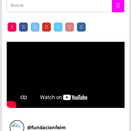
@
fundacionfeim