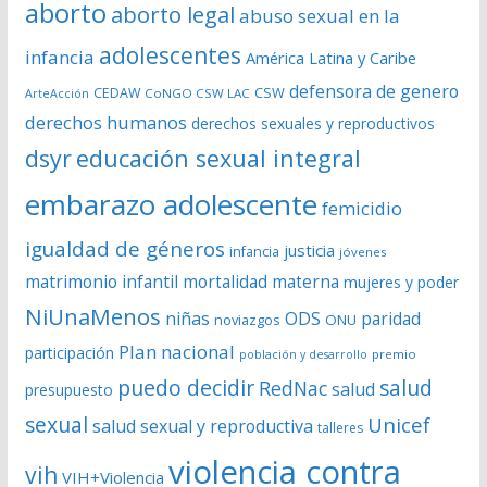
aborto
aborto legal
abuso sexual en la
v
í
adolescentes
infancia
América Latina y Caribe
d
defensora de genero
CSW
CEDAW
CoNGO CSW LAC
ArteAcción
e
derechos humanos
derechos sexuales y reproductivos
o
dsyr
educación sexual integral
embarazo adolescente
femicidio
igualdad de géneros
justicia
infancia
jóvenes
matrimonio infantil
mortalidad materna
mujeres y poder
NiUnaMenos
niñas
ODS
paridad
noviazgos
ONU
Plan nacional
participación
premio
población y desarrollo
puedo decidir
salud
RedNac
salud
presupuesto
sexual
Unicef
salud sexual y reproductiva
talleres
violencia contra
vih
VIH+Violencia