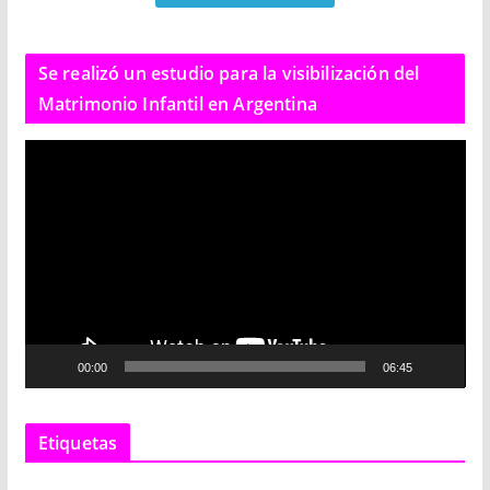
Se realizó un estudio para la visibilización del
Matrimonio Infantil en Argentina
R
e
p
r
o
d
u
c
00:00
06:45
t
o
r
Etiquetas
d
e