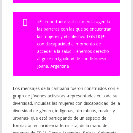
«Es importante visibilizar en la agenda
las barreras con las que se encuentran
las mujeres y el colectivo LGBTIQ+
con discapacidad al momento de
acceder a la salud. Tenemos derecho
al goce en igualdad de condiciones» –
Joana, Argentina
Los mensajes de la campaña fueron construidos con el
grupo de jóvenes activistas -representadas en toda su
diversidad, incluidas las mujeres con discapacidad, de la
diversidad de género, indígenas, afrolatinas, rurales y
urbanas- que está participando de un espacio de
formación en incidencia feminista, de la mano de
expertas de FEIM. Desde Argentina, Bolivia, Colombia,