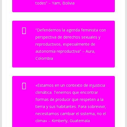
todes” –
Yam, Bolivia
“Defendemos la agenda feminista con
perspectiva de derechos sexuales y
reproductivos, especialmente de
autonomía reproductiva” –
Aura,
Colombia
«Estamos en un contexto de injusticia
climática. Tenemos que encontrar
formas de producir que respeten a la
tierra y sus habitantes. Para sobrevivir,
necesitamos cambiar el sistema, no el
clima» –
Kimberly, Guatemala