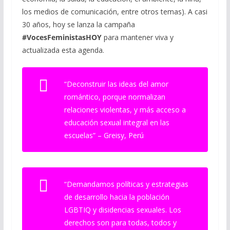
los medios de comunicación, entre otros temas). A casi
30 años, hoy se lanza la campaña
#VocesFeministasHOY
para mantener viva y
actualizada esta agenda.
“Deconstruir las ideas del amor
romántico, porque normalizan
relaciones violentas, y más acceso a
educación sexual integral en las
escuelas”
– Greisy, Perú
“Demandamos políticas y estrategias
de desarrollo hacia la población
LGBTIQ y disidencias sexuales. Los
derechos son para todas, todos y