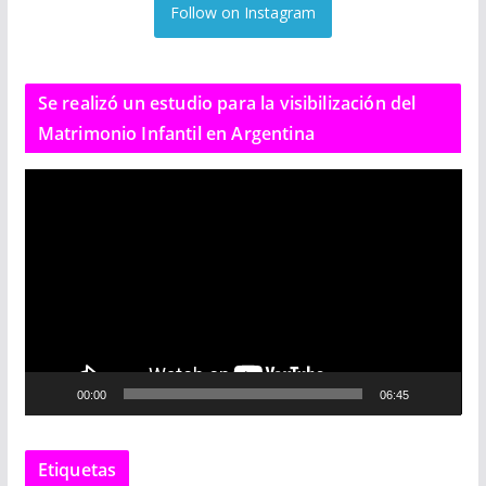
Follow on Instagram
Se realizó un estudio para la visibilización del
Matrimonio Infantil en Argentina
R
e
p
r
o
d
u
c
00:00
06:45
t
o
r
Etiquetas
d