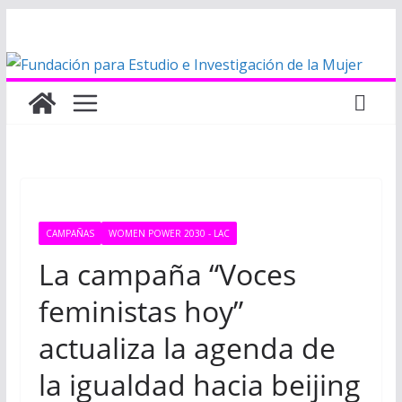
Saltar
al
contenido
CAMPAÑAS
WOMEN POWER 2030 - LAC
La campaña “Voces
feministas hoy”
actualiza la agenda de
la igualdad hacia beijing