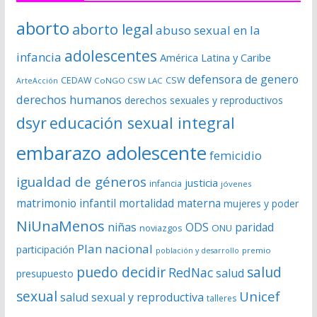
e
aborto
aborto legal
abuso sexual en la
v
í
adolescentes
infancia
América Latina y Caribe
d
defensora de genero
CSW
CEDAW
CoNGO CSW LAC
ArteAcción
e
derechos humanos
derechos sexuales y reproductivos
o
dsyr
educación sexual integral
embarazo adolescente
femicidio
igualdad de géneros
justicia
infancia
jóvenes
matrimonio infantil
mortalidad materna
mujeres y poder
NiUnaMenos
niñas
ODS
paridad
noviazgos
ONU
Plan nacional
participación
premio
población y desarrollo
puedo decidir
salud
RedNac
salud
presupuesto
sexual
Unicef
salud sexual y reproductiva
talleres