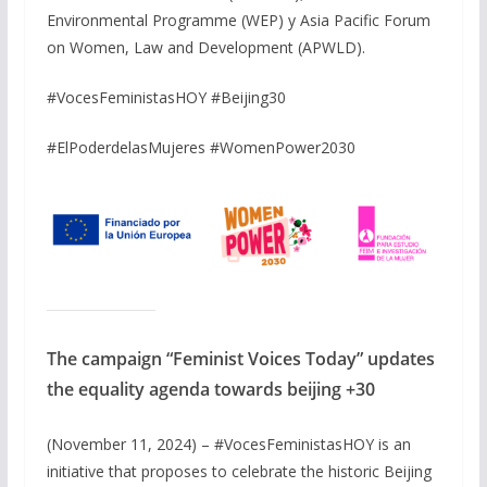
Environmental Programme (WEP) y Asia Pacific Forum
on Women, Law and Development (APWLD).
#VocesFeministasHOY #Beijing30
#ElPoderdelasMujeres #WomenPower2030
The campaign “Feminist Voices Today” updates
the equality agenda towards beijing +30
(November 11, 2024) – #VocesFeministasHOY is an
initiative that proposes to celebrate the historic Beijing