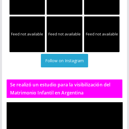
Feed not available
Feed not available
Feed not available
Follow on Instagram
Se realizó un estudio para la visibilización del
Matrimonio Infantil en Argentina
R
e
p
r