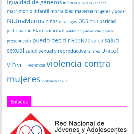
igualdad de géneros
justicia
infancia
jóvenes
matrimonio infantil
mortalidad materna
mujeres y poder
NiUnaMenos
niñas
ODS
paridad
noviazgos
ONU
Plan nacional
participación
premio
población y desarrollo
puedo decidir
salud
RedNac
salud
presupuesto
sexual
Unicef
salud sexual y reproductiva
talleres
violencia contra
vih
VIH+Violencia
mujeres
violencia sexual
Enlaces