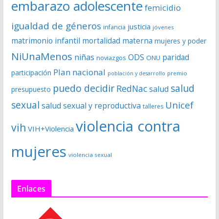
embarazo adolescente
femicidio
igualdad de géneros
justicia
infancia
jóvenes
matrimonio infantil
mortalidad materna
mujeres y poder
NiUnaMenos
niñas
ODS
paridad
noviazgos
ONU
Plan nacional
participación
premio
población y desarrollo
puedo decidir
salud
RedNac
salud
presupuesto
sexual
Unicef
salud sexual y reproductiva
talleres
violencia contra
vih
VIH+Violencia
mujeres
violencia sexual
Enlaces