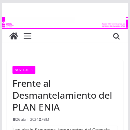
Saltar
al
contenido
NOVEDADES
Frente al
Desmantelamiento del
PLAN ENIA
26 abril, 2024
FEIM
Los abajo firmantes, integrantes del Consejo