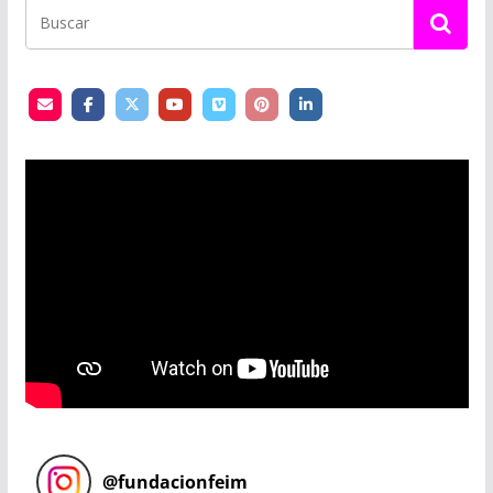
@
fundacionfeim