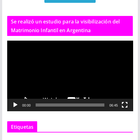
Se realizó un estudio para la visibilización del
Matrimonio Infantil en Argentina
R
e
p
r
o
d
u
c
00:00
06:45
t
o
r
Etiquetas
d
e