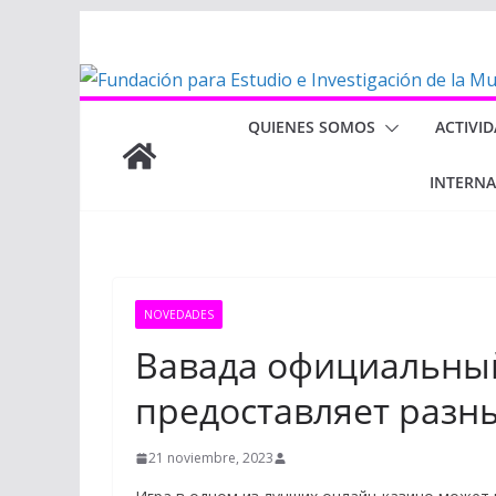
Saltar
al
contenido
QUIENES SOMOS
ACTIVI
INTERN
NOVEDADES
Вавада официальный 
предоставляет разн
21 noviembre, 2023