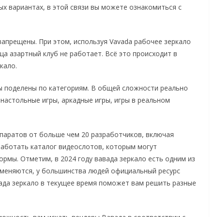
х вариантах, в этой связи вы можете ознакомиться с
запрещены. При этом, используя Vavada рабочее зеркало
ща азартный клуб не работает. Всё это происходит в
кало.
ы поделены по категориям. В общей сложности реально
 настольные игры, аркадные игры, игры в реальном
ппаратов от больше чем 20 разработчиков, включая
работать каталог видеослотов, которым могут
рмы. Отметим, в 2024 году вавада зеркало есть одним из
о меняются, у большинства людей официальный ресурс
ада зеркало в текущее время поможет вам решить разные