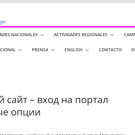
DADES NACIONALES
ACTIVIDADES REGIONALES
CAM
ACIONAL
PRENSA
ENGLISH
CONTACTO
D
сайт – вход на портал
ые опции