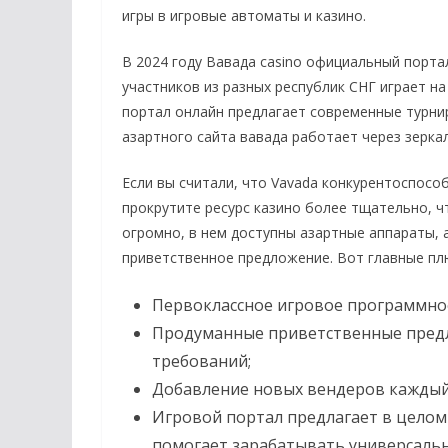
игры в игровые автоматы и казино.
В 2024 году Вавада casino официальный порта
участников из разных республик СНГ играет на
портал онлайн предлагает современные турни
азартного сайта вавада работает через зерка
Если вы считали, что Vavada конкурентоспосо
прокрутите ресурс казино более тщательно, ч
огромно, в нем доступны азартные аппараты, 
приветственное предложение. Вот главные пл
Первоклассное игровое программное 
Продуманные приветственные пред
требований;
Добавление новых вендеров каждый
Игровой портал предлагает в целом
помогает зарабатывать универсаль