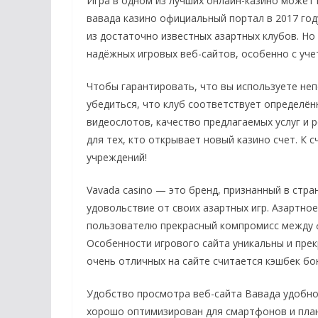
Игра в одном из лучших онлайн-казино может
вавада казино официальный портал в 2017 год
из достаточно известных азартных клубов. Но 
надёжных игровых веб-сайтов, особенно с уче
Чтобы гарантировать, что вы используете не
убедиться, что клуб соответствует определён
видеослотов, качество предлагаемых услуг и
для тех, кто открывает новый казино счет. К с
учреждений!
Vavada casino — это бренд, признанный в стра
удовольствие от своих азартных игр. Азартно
пользователю прекрасный компромисс между 
Особенности игрового сайта уникальны и прек
очень отличных на сайте считается кэшбек бон
Удобство просмотра веб-сайта Вавада удобно 
хорошо оптимизирован для смартфонов и пла