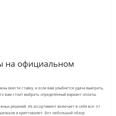
ы на официальном
жны внести ставку, и если вам улыбнётся удача выиграть,
ого вам стоит выбрать определённый вариант оплаты.
жных решений. Их ассортимент включает в себя все: от
кошельков и криптовалют. Вот небольшой обзор