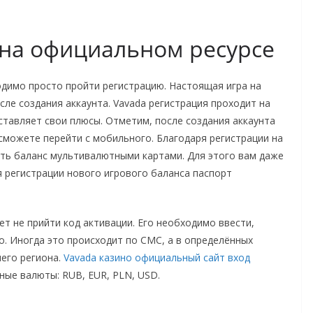
 на официальном ресурсе
ходимо просто пройти регистрацию. Настоящая игра на
ле создания аккаунта. Vavada регистрация проходит на
ставляет свои плюсы. Отметим, после создания аккаунта
 сможете перейти с мобильного. Благодаря регистрации на
ть баланс мультивалютными картами. Для этого вам даже
я регистрации нового игрового баланса паспорт
ет не прийти код активации. Его необходимо ввести,
. Иногда это происходит по СМС, а в определённых
шего региона.
Vavada казино официальный сайт вход
ные валюты: RUB, EUR, PLN, USD.