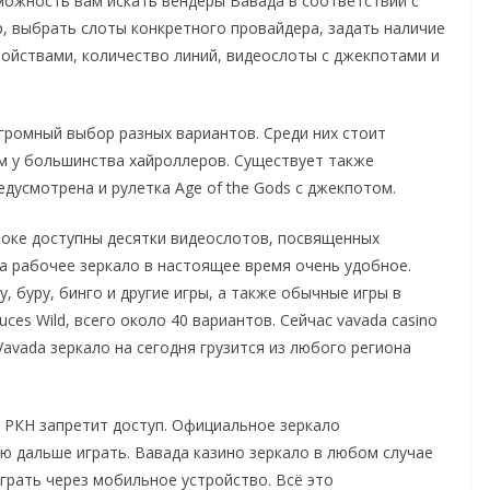
ожность вам искать вендеры Вавада в соответствии с
, выбрать слоты конкретного провайдера, задать наличие
ойствами, количество линий, видеослоты с джекпотами и
громный выбор разных вариантов. Среди них стоит
ом у большинства хайроллеров. Существует также
едусмотрена и рулетка Age of the Gods с джекпотом.
локе доступны десятки видеослотов, посвященных
да рабочее зеркало в настоящее время очень удобное.
, буру, бинго и другие игры, а также обычные игры в
euces Wild, всего около 40 вариантов. Сейчас vavada casino
avada зеркало на сегодня грузится из любого региона
 РКН запретит доступ. Официальное зеркало
ю дальше играть. Вавада казино зеркало в любом случае
грать через мобильное устройство. Всё это