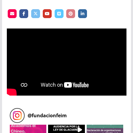
@
fundacionfeim