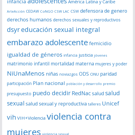
adolescentes
infancia
América Latina y Caribe
d
defensora de genero
CSW
CEDAW
CoNGO CSW LAC
ArteAcción
e
derechos humanos
derechos sexuales y reproductivos
o
dsyr
educación sexual integral
embarazo adolescente
femicidio
igualdad de géneros
justicia
infancia
jóvenes
matrimonio infantil
mortalidad materna
mujeres y poder
NiUnaMenos
niñas
ODS
paridad
noviazgos
ONU
Plan nacional
participación
premio
población y desarrollo
puedo decidir
salud
RedNac
salud
presupuesto
sexual
Unicef
salud sexual y reproductiva
talleres
violencia contra
vih
VIH+Violencia
mujeres
violencia sexual