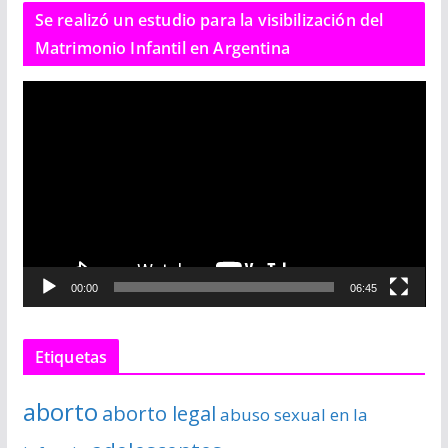
Se realizó un estudio para la visibilización del
Matrimonio Infantil en Argentina
R
e
p
r
o
d
u
c
00:00
06:45
t
o
r
Etiquetas
d
e
aborto
aborto legal
abuso sexual en la
v
í