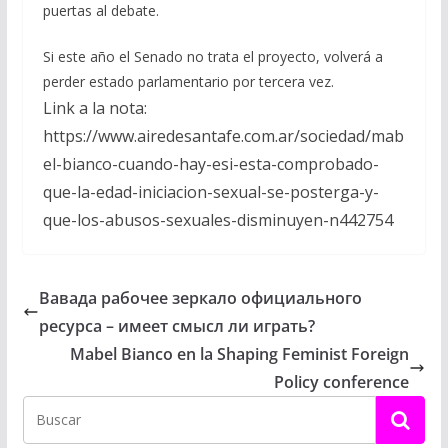
puertas al debate.
Si este año el Senado no trata el proyecto, volverá a
perder estado parlamentario por tercera vez.
Link a la nota:
https://www.airedesantafe.com.ar/sociedad/mab
el-bianco-cuando-hay-esi-esta-comprobado-
que-la-edad-iniciacion-sexual-se-posterga-y-
que-los-abusos-sexuales-disminuyen-n442754
Вавада рабочее зеркало официального
ресурса – имеет смысл ли играть?
Mabel Bianco en la Shaping Feminist Foreign
Policy conference