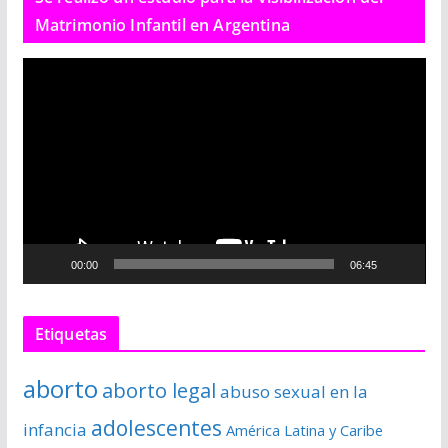
Matrimonio Infantil en Argentina
R
e
p
r
o
d
u
c
00:00
06:45
t
o
r
Etiquetas
d
e
aborto
aborto legal
abuso sexual en la
v
í
adolescentes
infancia
América Latina y Caribe
d