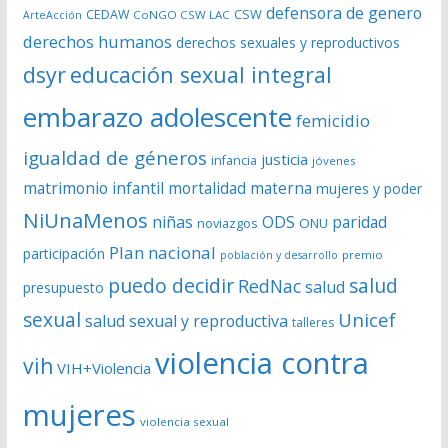
defensora de genero
CSW
CEDAW
CoNGO CSW LAC
ArteAcción
e
derechos humanos
derechos sexuales y reproductivos
o
dsyr
educación sexual integral
embarazo adolescente
femicidio
igualdad de géneros
justicia
infancia
jóvenes
matrimonio infantil
mortalidad materna
mujeres y poder
NiUnaMenos
niñas
ODS
paridad
noviazgos
ONU
Plan nacional
participación
premio
población y desarrollo
puedo decidir
salud
RedNac
salud
presupuesto
sexual
Unicef
salud sexual y reproductiva
talleres
violencia contra
vih
VIH+Violencia
mujeres
violencia sexual