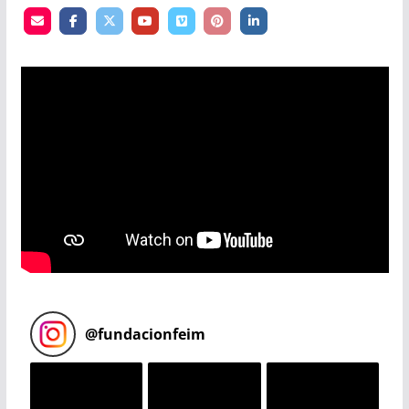
@
fundacionfeim