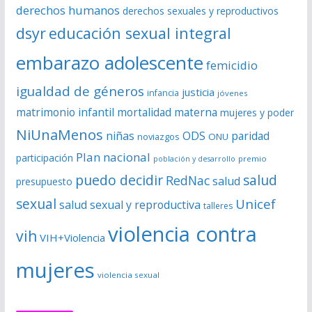
derechos humanos
derechos sexuales y reproductivos
o
dsyr
educación sexual integral
embarazo adolescente
femicidio
igualdad de géneros
justicia
infancia
jóvenes
matrimonio infantil
mortalidad materna
mujeres y poder
NiUnaMenos
niñas
ODS
paridad
noviazgos
ONU
Plan nacional
participación
premio
población y desarrollo
puedo decidir
salud
RedNac
salud
presupuesto
sexual
Unicef
salud sexual y reproductiva
talleres
violencia contra
vih
VIH+Violencia
mujeres
violencia sexual