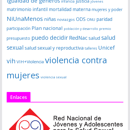
igualdad de géneros
justicia
infancia
jóvenes
matrimonio infantil
mortalidad materna
mujeres y poder
NiUnaMenos
niñas
ODS
paridad
noviazgos
ONU
Plan nacional
participación
premio
población y desarrollo
puedo decidir
salud
RedNac
salud
presupuesto
sexual
Unicef
salud sexual y reproductiva
talleres
violencia contra
vih
VIH+Violencia
mujeres
violencia sexual
Enlaces