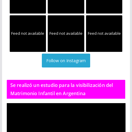
Feed not available
Feed not available
Feed not available
Follow on Instagram
Se realizó un estudio para la visibilización del
Matrimonio Infantil en Argentina
R
e
p
r