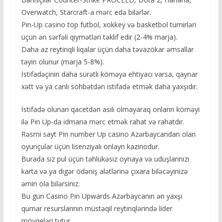
Overwatch, Starcraft-a mərc edə bilərlər.
Pin-Up casino top futbol, ​​xokkey və basketbol turnirləri
üçün ən sərfəli qiymətləri təklif edir (2-4% marja).
Daha az reytinqli liqalar üçün daha təvazökar əmsallar
təyin olunur (marja 5-8%).
İstifadəçinin daha sürətli köməyə ehtiyacı varsa, qaynar
xətt və ya canlı söhbətdən istifadə etmək daha yaxşıdır.
İstifadə olunan qacetdən asılı olmayaraq onların köməyi
ilə Pin Up-da idmana mərc etmək rahat və rahatdır.
Rəsmi sayt Pin number Up casino Azərbaycandan olan
oyunçular üçün lisenziyalı onlayn kazinodur.
Burada siz pul üçün təhlükəsiz oynaya və uduşlarınızı
karta və ya digər ödəniş alətlərinə çıxara biləcəyinizə
əmin ola bilərsiniz.
Bu gün Casino Pin Upwards Azərbaycanın ən yaxşı
qumar resurslarının müstəqil reytinqlərində lider
mövqeləri tutur