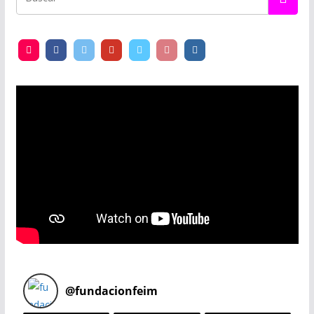
@
fundacionfeim