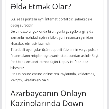
Əldə Etmək Olar?
Bu, əsas portalla eyni İnternet portalıdır, şəbəkədəki
dəqiq surətidir.
Belə nüsxələr çox onda bilər, çünki güzgülərə giriş də
zamanla məhdudlaşdırıla bilər, yəni resursun yenidən
«hərəkət etməsi» lazımdır.
Təcrübəli oyunçular üçün depozit faizlərinin və ya pulsuz
fırlanmaların miqdarı oynayanin statusundan asılıdır Sayt
Pin Up az əmanət etmək üçün Liqpay istifadə edə
bilərsiniz.
Pin Up online casino online real rəylərində, «aldatma»,
«skript», «kəskinlər» və s.
Azərbaycanın Onlayn
Kazinolarında Down