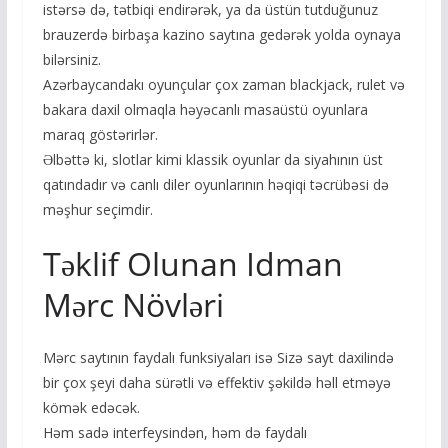
istərsə də, tətbiqi endirərək, ya da üstün tutduğunuz
brauzerdə birbaşa kazino saytına gedərək yolda oynaya
bilərsiniz.
Azərbaycandakı oyunçular çox zaman blackjack, rulet və
bakara daxil olmaqla həyəcanlı masaüstü oyunlara
maraq göstərirlər.
Əlbəttə ki, slotlar kimi klassik oyunlar da siyahının üst
qatındadır və canlı diler oyunlarının həqiqi təcrübəsi də
məşhur seçimdir.
Təklif Olunan Idman
Mərc Növləri
Mərc saytının faydalı funksiyaları isə Sizə sayt daxilində
bir çox şeyi daha sürətli və effektiv şəkildə həll etməyə
kömək edəcək.
Həm sadə interfeysindən, həm də faydalı