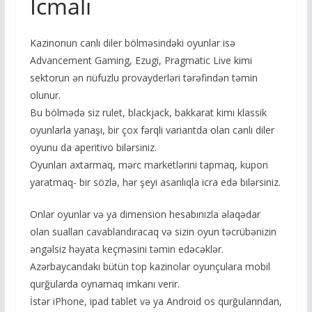
İcmalı
Kazinonun canlı diler bölməsindəki oyunlar isə
Advancement Gaming, Ezugi, Pragmatic Live kimi
sektorun ən nüfuzlu provayderləri tərəfindən təmin
olunur.
Bu bölmədə siz rulet, blackjack, bakkarat kimi klassik
oyunlarla yanaşı, bir çox fərqli variantda olan canlı diler
oyunu da aperitivo bilərsiniz.
Oyunları axtarmaq, mərc marketlərini tapmaq, kupon
yaratmaq- bir sözlə, hər şeyi asanlıqla icra edə bilərsiniz.
Onlar oyunlar və ya dimension hesabınızla əlaqədar
olan sualları cavablandıracaq və sizin oyun təcrübənizin
əngəlsiz həyata keçməsini təmin edəcəklər.
Azərbaycandakı bütün top kazinolar oyunçulara mobil
qurğularda oynamaq imkanı verir.
İstər iPhone, ipad tablet və ya Android os qurğularından,