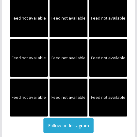
Feed not available
Feed not available
Feed not available
Feed not available
Feed not available
Feed not available
Feed not available
Feed not available
Feed not available
Follow on Instagram