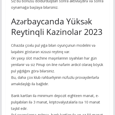
Siz bu bonusu doldurduqdan sonra aktivləşdirə və sonra
oynamağa başlaya bilərsiniz.
Azərbaycanda Yüksək
Reytinqli Kazinolar 2023
Cihazda çoxlu pul yığa bilən oyunçunun modelini və
ləqəbini göstərən xüsusi reytinq var.
Ən yaxşı slot machine maşınlarının siyahıları hər gün
yenilənir və siz Pinup on-line nəfərin ardıcıl olaraq böyük
pul yığdığını görə bilərsiniz.
Bu, daha çox klub rəhbərliyinin nüfuzlu provayderlərlə
əməkdaşlığı ilə bağlıdır.
Bank kartları ilə minimum depozit eighteen manat, e-
pulqabıları ilə 3 manat, kriptovalyutalarla isə 10 manat
təşkil edir.
Pul çıxarışlarına gəlincə, bank kartları ilə ən az 50 manat,