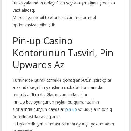
funksiyalarından dolayı Sizin sayta alışmağınız çox qısa
vaxt alacaq.
Mərc saytı mobil telefonlar üçün mükəmməl
optimizasiya edilmişdir.
Pin-up Casino
Kontorunun Təsviri, Pin
Upwards Az
Turnirlərdə iştirak etməklə qonaqlar bütün iştirakçılar
arasında keçirilən yarışların mükafat fondlarından
əhəmiyyətli məbləğlər qazana biləcəklər.
Pin Up bet oyunçunun rəyləri bu qumar zalının
slotlarında düzgün qaydalar
pin up
və uduşların dəqiq
ödənilməsi ilə təsdiqlənir.
Uduşların ilk geri alınması zamanı oyunçu yoxlamadan