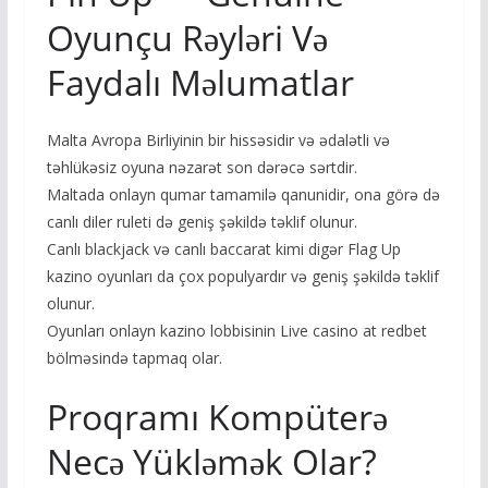
Oyunçu Rəyləri Və
Faydalı Məlumatlar
Malta Avropa Birliyinin bir hissəsidir və ədalətli və
təhlükəsiz oyuna nəzarət son dərəcə sərtdir.
Maltada onlayn qumar tamamilə qanunidir, ona görə də
canlı diler ruleti də geniş şəkildə təklif olunur.
Canlı blackjack və canlı baccarat kimi digər Flag Up
kazino oyunları da çox populyardır və geniş şəkildə təklif
olunur.
Oyunları onlayn kazino lobbisinin Live casino at redbet
bölməsində tapmaq olar.
Proqramı Kompüterə
Necə Yükləmək Olar?