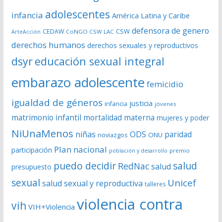
í
adolescentes
infancia
América Latina y Caribe
d
defensora de genero
CSW
CEDAW
CoNGO CSW LAC
ArteAcción
e
derechos humanos
derechos sexuales y reproductivos
o
dsyr
educación sexual integral
embarazo adolescente
femicidio
igualdad de géneros
justicia
infancia
jóvenes
matrimonio infantil
mortalidad materna
mujeres y poder
NiUnaMenos
niñas
ODS
paridad
noviazgos
ONU
Plan nacional
participación
premio
población y desarrollo
puedo decidir
salud
RedNac
salud
presupuesto
sexual
Unicef
salud sexual y reproductiva
talleres
violencia contra
vih
VIH+Violencia