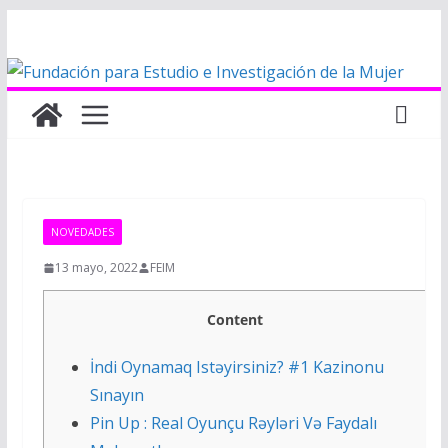
Saltar
al
contenido
NOVEDADES
13 mayo, 2022
FEIM
Content
İndi Oynamaq Istəyirsiniz? #1 Kazinonu
Sınayın
Pin Up : Real Oyunçu Rəyləri Və Faydalı