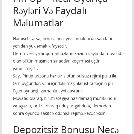
Rəyləri Və Faydalı
Məlumatlar
Hamısı bitərsə, nömrələrini yeniləmək üçün səhifəni
yenidən yükləmək kifayətdir.
Demo versiyalar qumarbazların kazino saytında mövcud
olan bütün maşınları sınaqdan keçirməsi üçün
yaradılmışdır.
Sayt Pinup arizona hər bir slotun pulsuz rejimi pullu ilə
tam uyğundur, yəni içindəki maşınlar istifadəçinin pul
üçün oynadığı zamanla eyni davranır.
Müvafiq olaraq, bir strategiya hazırlamaq mümkündür
və əgər o, ardıcıl olaraq uduşlar gətirirsə, demodan
sonra oyunçu sakitcə ödənişli rejimə keçəcəkdir.
Depozitsiz Bonusu Necə