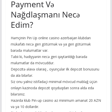
Payment Və
Nağdlaşmanı Necə
Edim?
Həmçinin Pin Up online casino azerbaijan klubdan
mükafatı necə geri götürmək və ya geri götürmək
barədə məlumatlar var.
Təbii ki, hədiyyənin necə geri qaytarıldığı barədə
məlumatlar da mövcuddur.
Depozitə əlavə olaraq , oyunçular ilk depozit bonusunu
da ala bilərlər.
Siz onu yalnız istifadəçi minimal mövcud məbləğ üçün
onlayn kazinoda depozit qoyduqdan sonra əldə edə
bilərsiniz.
Hazırda klub Pin-up casino az minimum əmanət 20 AZN
və ya 10 dollardır.