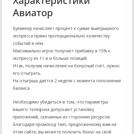
Характеристики
Авиатор
Букмекер начисляет процент к сумме выигрышного
экспресса прямо пропорционально количеству
событий в нём.
Максимально игрок получает прибавку в 15% к
экспрессу из 11-и и больше позиций.
Итак, получив начисление на бонусный счёт, нужно
его отыграть.
На отыгрыш даётся 2 недели с момента пополнения
баланса.
Необходимо убедиться в том, что параметры
вашего телефона допускают установку
приложений, скачанных из сторонних ресурсов.
Благодаря промокод 1win, предложенному вам на
этом сайте, вы можете получить бонус на свой