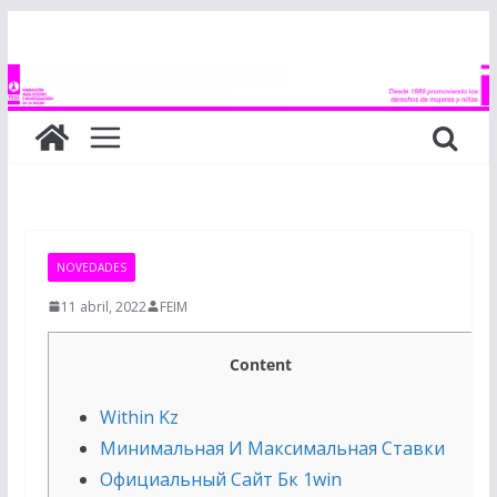
Saltar
al
contenido
NOVEDADES
11 abril, 2022
FEIM
Content
Within Kz
Минимальная И Максимальная Ставки
Официальный Сайт Бк 1win