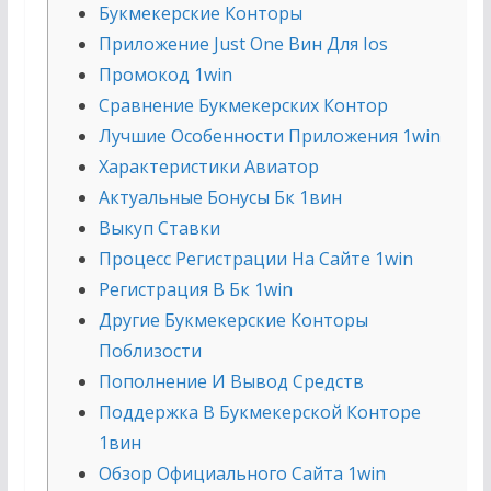
Букмекерские Конторы
Приложение Just One Вин Для Ios
Промокод 1win
Сравнение Букмекерских Контор
Лучшие Особенности Приложения 1win
Характеристики Авиатор
Актуальные Бонусы Бк 1вин
Выкуп Ставки
Процесс Регистрации На Сайте 1win
Регистрация В Бк 1win
Другие Букмекерские Конторы
Поблизости
Пополнение И Вывод Средств
Поддержка В Букмекерской Конторе
1вин
Обзор Официального Сайта 1win