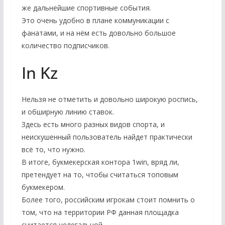
же дальнейшие спортивные события.
Это очень удобно в плане коммуникации с
фанатами, и на нём есть довольно большое
количество подписчиков.
In Kz
Нельзя не отметить и довольно широкую роспись,
и обширную линию ставок.
Здесь есть много разных видов спорта, и
неискушенный пользователь найдет практически
всё то, что нужно.
В итоге, букмекерская контора 1win, вряд ли,
претендует на то, чтобы считаться топовым
букмекером.
Более того, российским игрокам стоит помнить о
том, что на территории РФ данная площадка
считается нелегальной.