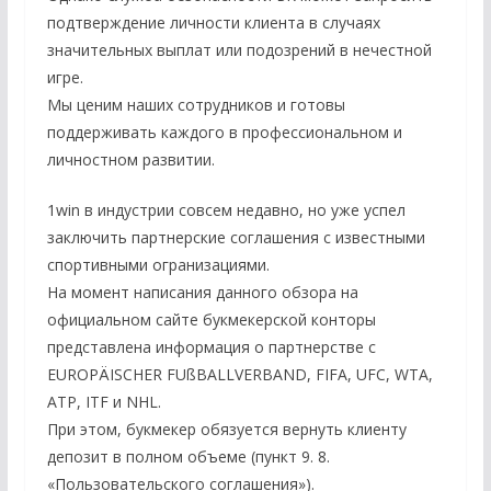
подтверждение личности клиента в случаях
значительных выплат или подозрений в нечестной
игре.
Мы ценим наших сотрудников и готовы
поддерживать каждого в профессиональном и
личностном развитии.
1win в индустрии совсем недавно, но уже успел
заключить партнерские соглашения с известными
спортивными огранизациями.
На момент написания данного обзора на
официальном сайте букмекерской конторы
представлена информация о партнерстве с
EUROPÄISCHER FUßBALLVERBAND, FIFA, UFC, WTA,
ATP, ITF и NHL.
При этом, букмекер обязуется вернуть клиенту
депозит в полном объеме (пункт 9. 8.
«Пользовательского соглашения»).