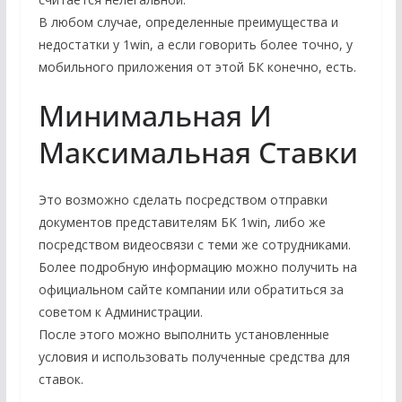
В любом случае, определенные преимущества и
недостатки у 1win, а если говорить более точно, у
мобильного приложения от этой БК конечно, есть.
Минимальная И
Максимальная Ставки
Это возможно сделать посредством отправки
документов представителям БК 1win, либо же
посредством видеосвязи с теми же сотрудниками.
Более подробную информацию можно получить на
официальном сайте компании или обратиться за
советом к Администрации.
После этого можно выполнить установленные
условия и использовать полученные средства для
ставок.