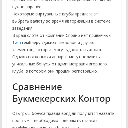
нужно заранее.
Некоторые виртуальные клубы предлагают
выбрать валюту во время авторизации в системе
заведения.
В краш слоте от компании Спрайб нет привычных
1win
гемблеру «диких» символов и других
элементов, которые могут удвоить выигрыш.
Однако поклонники аппарат могут получить
уникальные бонусы от администрации игорного
клуба, в котором они прошли регистрацию.
Сравнение
Букмекерских Контор
Отыгрыш бонуса правда вряд ли получится назвать
простым – необходимо совершать ставки с
коэффициентами от a few и выше.