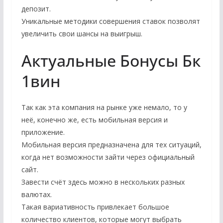
депозит.
Уникальные методики совершения ставок позволят
увеличить свои шансы на выигрыш.
Актуальные Бонусы Бк
1вин
Так как эта компания на рынке уже немало, то у
неё, конечно же, есть мобильная версия и
приложение.
Мобильная версия предназначена для тех ситуаций,
когда нет возможности зайти через официальный
сайт.
Завести счёт здесь можно в нескольких разных
валютах.
Такая вариативность привлекает большое
количество клиентов, которые могут выбрать