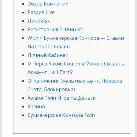
Обзор Компании
Раздел Live
Линия Бк
Регистрация В 1вин Кз
Within Букмекерская Контора — Ставки
На Спорт Онлайн
Личный Кабинет
ᐉ Через Какие Соцсети Можно Создать
Аккаунт На 1 Earn?
Ограничения (мультиаккаунт, Порезка
Счета, Блокировка)
Aviator 1win Игра На Деньги
Казино
Букмекерская Контора 1win