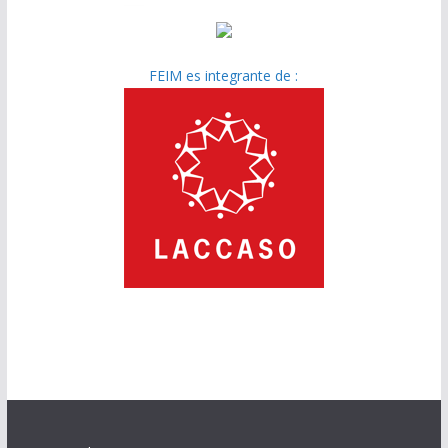
FEIM es integrante de :