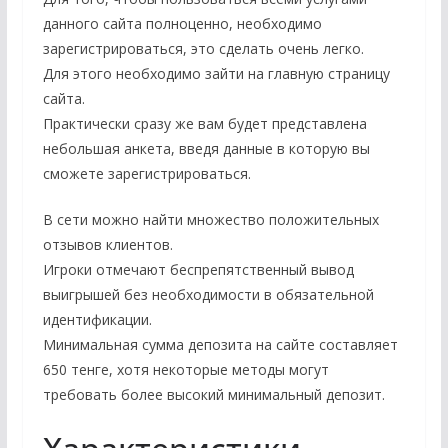
данного сайта полноценно, необходимо
зарегистрироваться, это сделать очень легко.
Для этого необходимо зайти на главную страницу
сайта.
Практически сразу же вам будет представлена
небольшая анкета, введя данные в которую вы
сможете зарегистрироваться.
В сети можно найти множество положительных
отзывов клиентов.
Игроки отмечают беспрепятственный вывод
выигрышей без необходимости в обязательной
идентификации.
Минимальная сумма депозита на сайте составляет
650 тенге, хотя некоторые методы могут
требовать более высокий минимальный депозит.