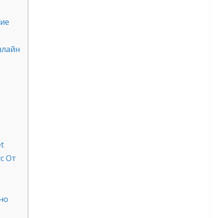
ние
нлайн
t
с От
но