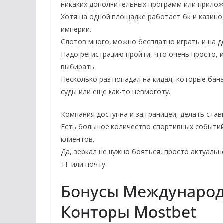
никаких дополнительных программ или прилож
Хотя на одной площадке работает бк и казино
империи.
Слотов много, можно бесплатно играть и на д
Надо регистрацию пройти, что очень просто, 
выбирать.
Несколько раз попадал на кидал, которые бан
суды или еще как-то невмоготу.
Компания доступна и за границей, делать став
Есть большое количество спортивных событи
клиентов.
Да, зеркал не нужно бояться, просто актуаль
ТГ или почту.
Бонусы Международ
Конторы Mostbet