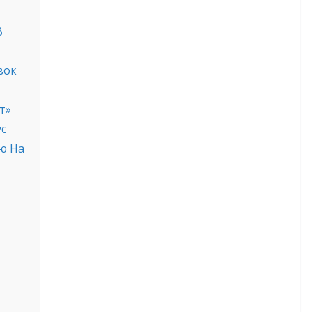
В
вок
т»
ус
ю На