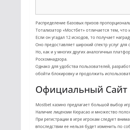
Распределение базовых призов пропорциональ
Тотализатор «Мостбет» отличается тем, что и
Если он угадал 12 исходов, то получает награду 
Оно предоставляет широкий спектр услуг для 
Но, как и у многих других аналогичных платфо
Роскомнадзора.
Однако для удобства пользователей, разработ
обойти блокировку и продолжить использова
Официальный Сайт 
Mostbet казино предлагает большой выбор игр
Наличие лицензии Кюрасао и множество поло
При регистрации в игре игрокам следует вним
впоследствии ее нельзя будет изменить по с