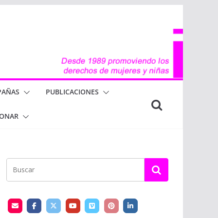
PAÑAS
PUBLICACIONES
ONAR