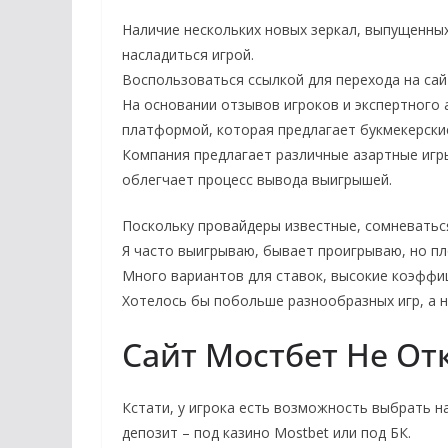
Наличие нескольких новых зеркал, выпущенных
насладиться игрой.
Воспользоваться ссылкой для перехода на сай
На основании отзывов игроков и экспертного 
платформой, которая предлагает букмекерские 
Компания предлагает различные азартные игры
облегчает процесс вывода выигрышей.
Поскольку провайдеры известные, сомневаться
Я часто выигрываю, бывает проигрываю, но п
Много вариантов для ставок, высокие коэффи
Хотелось бы побольше разнообразных игр, а 
Сайт Мостбет Не От
Кстати, у игрока есть возможность выбрать н
депозит – под казино Mostbet или под БК.