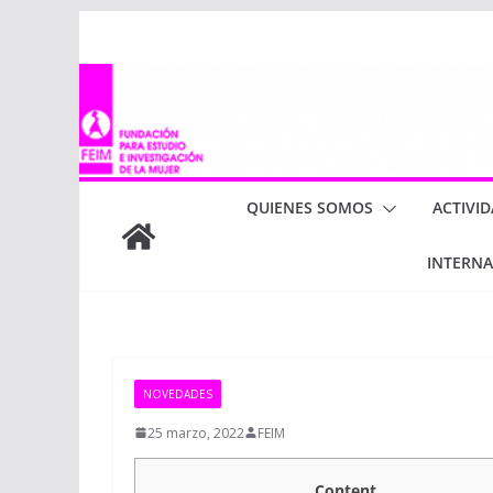
Saltar
al
contenido
QUIENES SOMOS
ACTIVI
INTERN
NOVEDADES
25 marzo, 2022
FEIM
Content