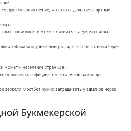
ений.
, создается впечатление, что это отдельные азартные
еньги.
и там в зависимости от состояния счета формат игры
ально забирали крупные выигрыши, а тягаться с ними через
ки может и население стран СНГ.
й с большим коэффициентом, что очень важно для
ное зеркало Мостбет нужно запрашивать у админов через
ной Букмекерской