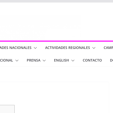
DADES NACIONALES
ACTIVIDADES REGIONALES
CAM
ACIONAL
PRENSA
ENGLISH
CONTACTO
D