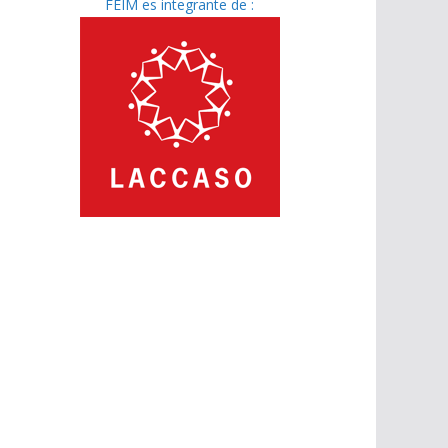
FEIM es integrante de :