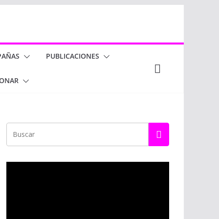
PAÑAS
PUBLICACIONES
ONAR