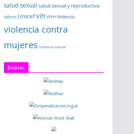
salud sexual
salud sexual y reproductiva
vih
Unicef
VIH+Violencia
talleres
violencia contra
mujeres
violencia sexual
Enlaces