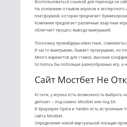
Воспользоваться ссылкой для перехода на сай
На основании отзывов игроков и экспертного 
платформой, которая предлагает букмекерские 
Компания предлагает различные азартные игры
облегчает процесс вывода выигрышей.
Поскольку провайдеры известные, сомневаться
Я часто выигрываю, бывает проигрываю, но п
Много вариантов для ставок, высокие коэффи
Хотелось бы побольше разнообразных игр, а 
Сайт Мостбет Не Отк
Кстати, у игрока есть возможность выбрать н
депозит – под казино Mostbet или под БК.
В браузерах Opera и Yandex есть встроенные
сайта Mostbet.
Определение новой виртуальной локации прои