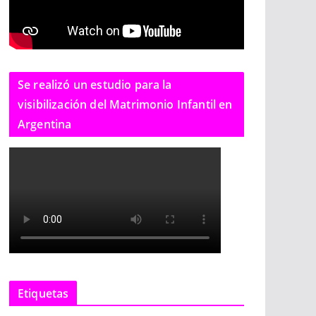
Se realizó un estudio para la
visibilización del Matrimonio Infantil en
Argentina
Etiquetas