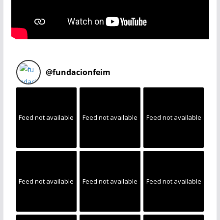
@
fundacionfeim
Feed not available
Feed not available
Feed not available
Feed not available
Feed not available
Feed not available