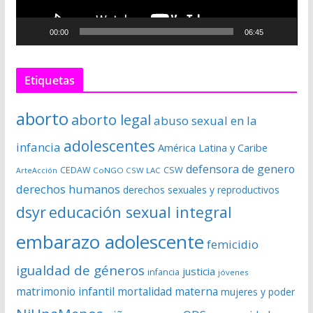
u
c
00:00
06:45
t
o
r
Etiquetas
d
e
aborto
aborto legal
abuso sexual en la
v
í
adolescentes
infancia
América Latina y Caribe
d
defensora de genero
CSW
CEDAW
CoNGO CSW LAC
ArteAcción
e
derechos humanos
derechos sexuales y reproductivos
o
dsyr
educación sexual integral
embarazo adolescente
femicidio
igualdad de géneros
justicia
infancia
jóvenes
matrimonio infantil
mortalidad materna
mujeres y poder