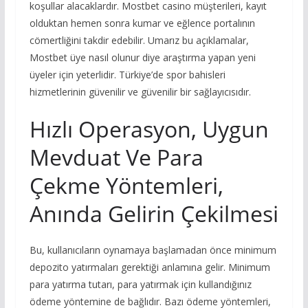
koşullar alacaklardır. Mostbet casino müşterileri, kayıt
olduktan hemen sonra kumar ve eğlence portalının
cömertliğini takdir edebilir. Umarız bu açıklamalar,
Mostbet üye nasıl olunur diye araştırma yapan yeni
üyeler için yeterlidir. Türkiye’de spor bahisleri
hizmetlerinin güvenilir ve güvenilir bir sağlayıcısıdır.
Hızlı Operasyon, Uygun
Mevduat Ve Para
Çekme Yöntemleri,
Anında Gelirin Çekilmesi
Bu, kullanıcıların oynamaya başlamadan önce minimum
depozito yatırmaları gerektiği anlamına gelir. Minimum
para yatırma tutarı, para yatırmak için kullandığınız
ödeme yöntemine de bağlıdır. Bazı ödeme yöntemleri,