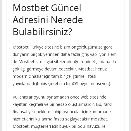
Mostbet Güncel
Adresini Nerede
Bulabilirsiniz?
Mostbet Türkiye sitesine bizim öngördüğümüze göre
dünyanın birçok yerinden daha fazla giriş yapılıyor. Hem
de Mostbet sitesi gibi siteler olduğu müddetçe daha da
çok ilgi görmeye devam edecektir. Mostbet henüz
modern cihazlar için tam bir geliştirme listesi
yayınlamadı (bahis şirketinin bir iOS uygulaması yok).
Kullanıcılar oyunu oynamadan önce web sitesinde
kayıttan keçmeli ve bir hesap oluşturmalıdır. Bu, farklı
finansal yeteneklere sahip oyuncular için kumarhane
hizmetlerini kullanma fırsatı sağlayacaktır mostbet.
Mostbet, müşterileri için büyük bir ödül havuzu ile