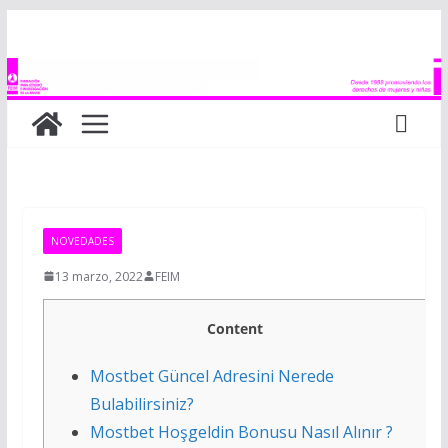
Saltar
al
contenido
NOVEDADES
13 marzo, 2022
FEIM
Content
Mostbet Güncel Adresini Nerede
Bulabilirsiniz?
Mostbet Hoşgeldin Bonusu Nasıl Alınır ?