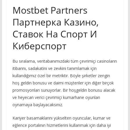
Mostbet Partners
Партнерка Казино,
Ставок На Спорт И
Киберспорт
Bu sıralama, veritabanımızdaki tüm çevrimiçi casinoların
itibarını, sadakatini ve zevkini tanımlamak için
kullandığımız özel bir metriktir. Böyle şirketler zengin
hoş geldin bonusu ve daimi müşteriler için diğer birçok
promosyonları sunuyorlar. Bir hoşgeldin bonusu alacak
ve heyecan verici çevrimiçi kumarhane oyunları
oynamaya başlayacaksınız.
Kariyer basamaklarını yükselten oyuncular, kumar ve
eğlence portalının hizmetlerini kullanmak için daha iyi