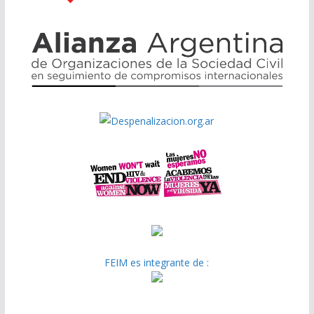
FEIM es integrante de :