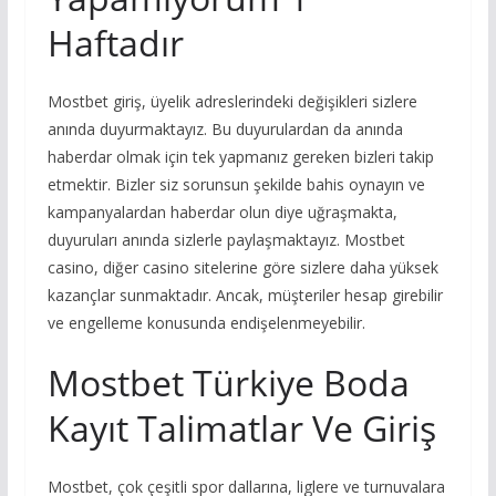
Haftadır
Mostbet giriş, üyelik adreslerindeki değişikleri sizlere
anında duyurmaktayız. Bu duyurulardan da anında
haberdar olmak için tek yapmanız gereken bizleri takip
etmektir. Bizler siz sorunsun şekilde bahis oynayın ve
kampanyalardan haberdar olun diye uğraşmakta,
duyuruları anında sizlerle paylaşmaktayız. Mostbet
casino, diğer casino sitelerine göre sizlere daha yüksek
kazançlar sunmaktadır. Ancak, müşteriler hesap girebilir
ve engelleme konusunda endişelenmeyebilir.
Mostbet Türkiye Boda
Kayıt Talimatlar Ve Giriş
Mostbet, çok çeşitli spor dallarına, liglere ve turnuvalara