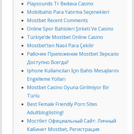
Playsounds Tr Bedava Casino
Mobilbahis Para Yatırma Seçenekleri
Mostbet Recent Comments
Online Spor Bahisleri Şirketi Ve Casino
Türkiye’de Mostbet Online Casino
Mostbet’ten Nasıl Para Çekilir
Рабочее Приложение Mostbet Зеркало
Доступно Всегда?
Iphone Kullanıcıları İçin Bahis Mesajlarını
Engelleme Yolları
Mostbet Casino Oyuna Girilmiyor Bir
Türlü
Best Female Friendly Porn Sites
Adultbloglisting!
Мостбет Официальный Сайт: Личный
Кабинет Mostbet, Регистрация