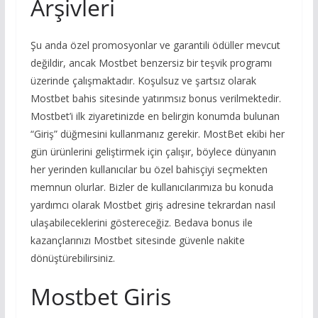
Arşivleri
Şu anda özel promosyonlar ve garantili ödüller mevcut
değildir, ancak Mostbet benzersiz bir teşvik programı
üzerinde çalışmaktadır. Koşulsuz ve şartsız olarak
Mostbet bahis sitesinde yatırımsız bonus verilmektedir.
Mostbet’i ilk ziyaretinizde en belirgin konumda bulunan
“Giriş” düğmesini kullanmanız gerekir. MostBet ekibi her
gün ürünlerini geliştirmek için çalışır, böylece dünyanın
her yerinden kullanıcılar bu özel bahisçiyi seçmekten
memnun olurlar. Bizler de kullanıcılarımıza bu konuda
yardımcı olarak Mostbet giriş adresine tekrardan nasıl
ulaşabileceklerini göstereceğiz. Bedava bonus ile
kazançlarınızı Mostbet sitesinde güvenle nakite
dönüştürebilirsiniz.
Mostbet Giris