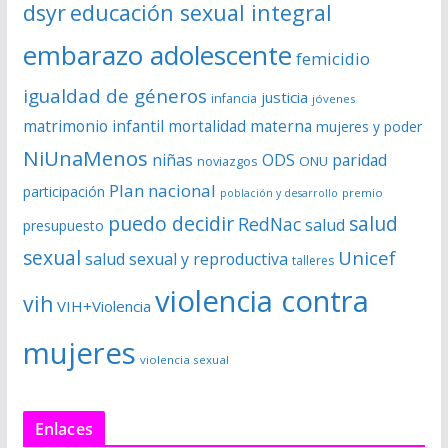
dsyr
educación sexual integral
embarazo adolescente
femicidio
igualdad de géneros
justicia
infancia
jóvenes
matrimonio infantil
mortalidad materna
mujeres y poder
NiUnaMenos
niñas
ODS
paridad
noviazgos
ONU
Plan nacional
participación
premio
población y desarrollo
puedo decidir
salud
RedNac
salud
presupuesto
sexual
Unicef
salud sexual y reproductiva
talleres
violencia contra
vih
VIH+Violencia
mujeres
violencia sexual
Enlaces