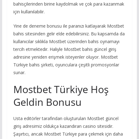
bahisçilerinden birine kaydolmak ve çok para kazanmak
için kullanılabilir.
Yine de deneme bonusu ile paranızı katlayarak Mostbet
bahis sitesinden gelir elde edebilirsiniz. Bu kapsamda da
kullanıcılar sıklıkla Mostbet üzerinden bahis oynamayı
tercih etmektedir. Haliyle Mostbet bahis güncel giriş
adresine yeniden erişmek isteyenler oluyor. Mostbet
Türkiye bahis şirketi, oyunculara çeşitli promosyonlar
sunar.
Mostbet Türkiye Hoş
Geldin Bonusu
Usta editörler tarafından oluşturulan Mostbet güncel
giriş adresimiz oldukça kazandıran casino sitesidir.
Şaşırtıcı, ancak Mostbet Türkiye para çekmek için daha