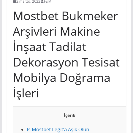
2 marzo, 2022
FEIM
Mostbet Bukmeker
Arşivleri Makine
İnşaat Tadilat
Dekorasyon Tesisat
Mobilya Doğrama
İşleri
İçerik
Is Mostbet Legit’a Aşık Olun