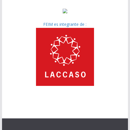
FEIM es integrante de :