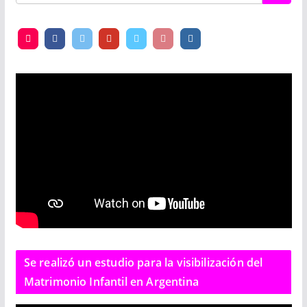
Se realizó un estudio para la visibilización del
Matrimonio Infantil en Argentina