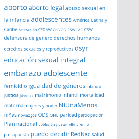
aborto
aborto legal
abuso sexual en
adolescentes
la infancia
América Latina y
Caribe
CSW
CEDAW
CoNGO CSW LAC
ArteAcción
derechos humanos
defensora de genero
dsyr
derechos sexuales y reproductivos
educación sexual integral
embarazo adolescente
igualdad de géneros
femicidio
infancia
matrimonio infantil
justicia
mortalidad
jóvenes
NiUnaMenos
materna
mujeres y poder
niñas
ODS
paridad
participación
noviazgos
ONU
Plan nacional
premio
población y desarrollo
puedo decidir
RedNac
salud
presupuesto