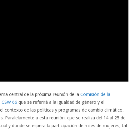
ema central de la próxima reunión de la
Comisión de la
 – CSW 66
que se referirá a la igualdad de género y el
l contexto de las políticas y programas de cambio climático,
. Paralelamente a esta reunión, que se realiza del 14 al 25 de
ual y donde se espera la participación de miles de mujeres, tal