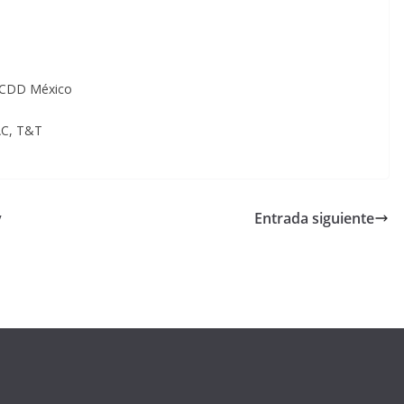
, CDD México
LAC, T&T
y
Entrada siguiente