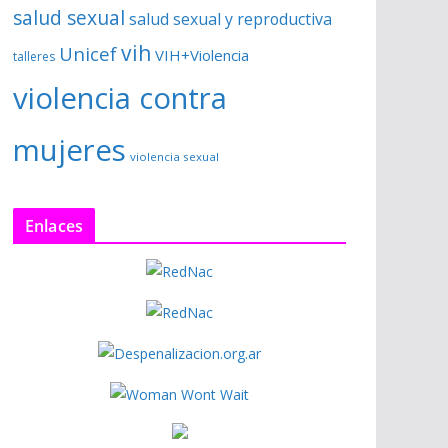
salud sexual
salud sexual y reproductiva
vih
Unicef
VIH+Violencia
talleres
violencia contra
mujeres
violencia sexual
Enlaces