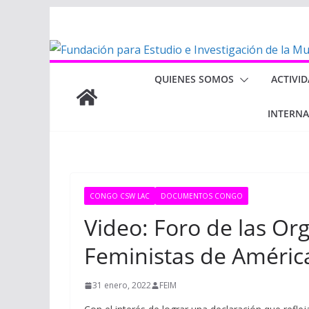
Saltar
al
contenido
QUIENES SOMOS
ACTIVI
INTERN
CONGO CSW LAC
DOCUMENTOS CONGO
Video: Foro de las Or
Feministas de América
31 enero, 2022
FEIM