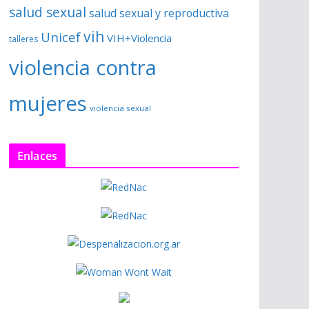
salud sexual
salud sexual y reproductiva
vih
Unicef
VIH+Violencia
talleres
violencia contra
mujeres
violencia sexual
Enlaces