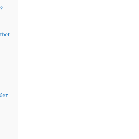
t?
tbet
бет