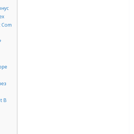
онус
ех
t Com
?
оре
рез
t В