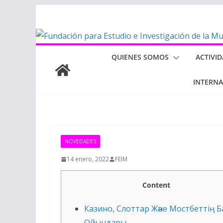
Saltar
al
contenido
QUIENES SOMOS
ACTIVI
INTERN
NOVEDADES
14 enero, 2022
FEIM
Content
Казино, Слоттар Және Мостбеттің Б
Ойындары