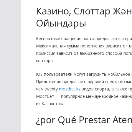
Казино, Слоттар Жән
Ойындары
Бесплатные вращения часто предлагаются при 
Максимальная сумма пополнения зависит от 
Комиссия зависит от выбранного способа попо
контора.
IOS пользователи могут загрузить мобильное 
Приложение предлагает широкий спектр возмо
чем twenty
mostbet kz
видов спорта, а также п
Мостбет — популярное международное казино
из Казахстана.
¿por Qué Prestar Ate