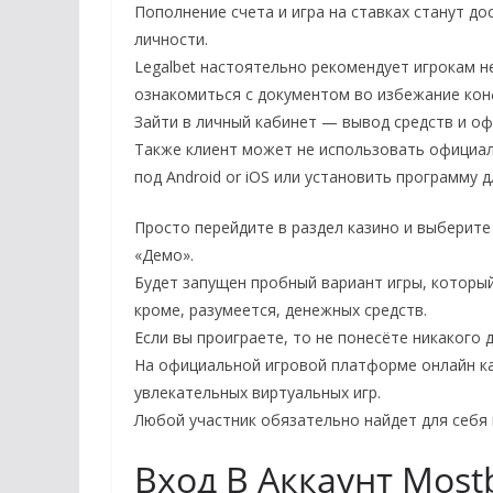
Пополнение счета и игра на ставках станут д
личности.
Legalbet настоятельно рекомендует игрокам н
ознакомиться с документом во избежание кон
Зайти в личный кабинет — вывод средств и оф
Также клиент может не использовать официал
под Android or iOS или установить программу
Просто перейдите в раздел казино и выберите
«Демо».
Будет запущен пробный вариант игры, который
кроме, разумеется, денежных средств.
Если вы проиграете, то не понесёте никакого 
На официальной игровой платформе онлайн к
увлекательных виртуальных игр.
Любой участник обязательно найдет для себя
Вход В Аккаунт Most