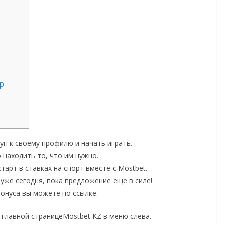
р
уп к своему профилю и начать играть.
находить то, что им нужно.
арт в ставках на спорт вместе с Mostbet.
уже сегодня, пока предложение еще в силе!
онуса вы можете по ссылке.
главной страницеMostbet KZ в меню слева.