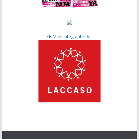
FEIM es integrante de :