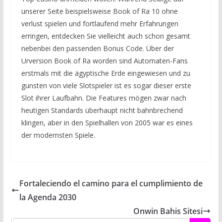
unserer Seite beispielsweise Book of Ra 10 ohne
verlust spielen und fortlaufend mehr Erfahrungen
erringen, entdecken Sie vielleicht auch schon gesamt
nebenbei den passenden Bonus Code. Über der
Urversion Book of Ra worden sind Automaten-Fans
erstmals mit die ägyptische Erde eingewiesen und zu
gunsten von viele Slotspieler ist es sogar dieser erste
Slot ihrer Laufbahn. Die Features mögen zwar nach
heutigen Standards überhaupt nicht bahnbrechend
klingen, aber in den Spielhallen von 2005 war es eines
der modernsten Spiele.
Fortaleciendo el camino para el cumplimiento de
la Agenda 2030
Onwin Bahis Sitesi