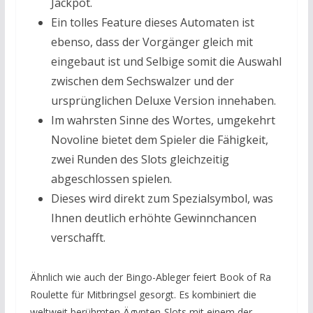
Jackpot.
Ein tolles Feature dieses Automaten ist
ebenso, dass der Vorgänger gleich mit
eingebaut ist und Selbige somit die Auswahl
zwischen dem Sechswalzer und der
ursprünglichen Deluxe Version innehaben.
Im wahrsten Sinne des Wortes, umgekehrt
Novoline bietet dem Spieler die Fähigkeit,
zwei Runden des Slots gleichzeitig
abgeschlossen spielen.
Dieses wird direkt zum Spezialsymbol, was
Ihnen deutlich erhöhte Gewinnchancen
verschafft.
Ähnlich wie auch der Bingo-Ableger feiert Book of Ra
Roulette für Mitbringsel gesorgt. Es kombiniert die
weltweit berühmten Ägypten-Slots mit einem der