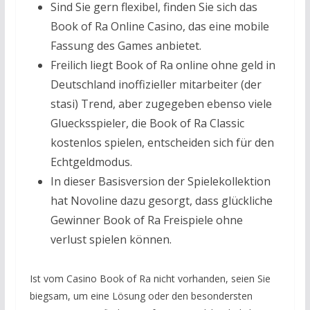
Sind Sie gern flexibel, finden Sie sich das
Book of Ra Online Casino, das eine mobile
Fassung des Games anbietet.
Freilich liegt Book of Ra online ohne geld in
Deutschland inoffizieller mitarbeiter (der
stasi) Trend, aber zugegeben ebenso viele
Gluecksspieler, die Book of Ra Classic
kostenlos spielen, entscheiden sich für den
Echtgeldmodus.
In dieser Basisversion der Spielekollektion
hat Novoline dazu gesorgt, dass glückliche
Gewinner Book of Ra Freispiele ohne
verlust spielen können.
Ist vom Casino Book of Ra nicht vorhanden, seien Sie
biegsam, um eine Lösung oder den besondersten