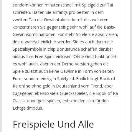
sondern können minutenschnell mit Spielgeld zur Tat
schreiten. Halten Sie anfangs pro besten in dem
zweiten Tab die Gewinntabelle bereit des weiteren
konzentrieren Sie gegenseitig sehr wohl auf die Basis-
Gewinnkombinationen. Für mehr Spiele Sie absolvieren,
desto wahrscheinlicher werden Sie es auch durch die
Spezialsymbole in chip Bonusrunde schaffen darüber
hinaus Ihre Free Spins einlösen. Ohne Geld funktioniert
es wohl auch, aber in der Demo Version geben die
Spiele zuletzt auch keine Gewinne in Form von seiten
Euro, sondern einzig in Spielgeld. Freilich liegt Book of
Ra online ohne geld in Deutschland vom Trend, aber
zugegeben ebenso viele Gluecksspieler, die Book of Ra
Classic ohne geld spielen, entscheiden sich für den
Echtgeldmodus.
Freispiele Und Alle