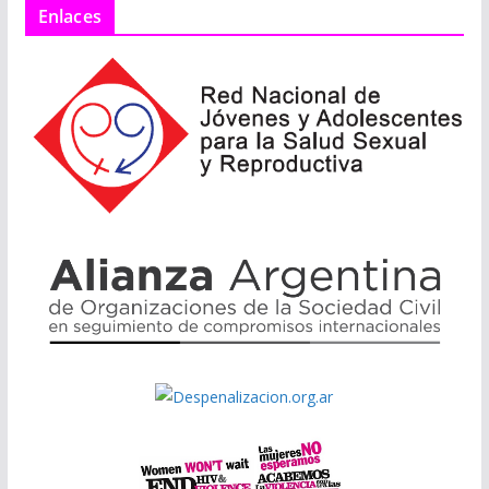
Enlaces