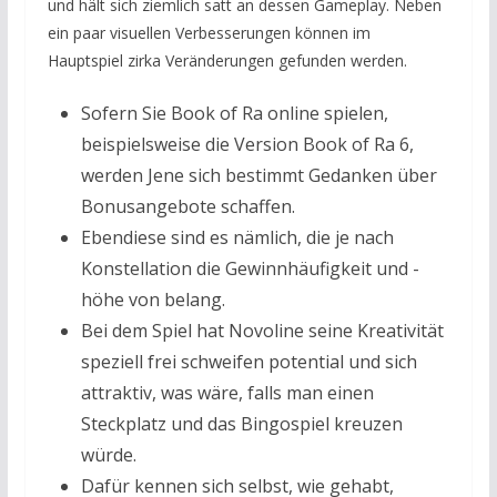
und hält sich ziemlich satt an dessen Gameplay. Neben
ein paar visuellen Verbesserungen können im
Hauptspiel zirka Veränderungen gefunden werden.
Sofern Sie Book of Ra online spielen,
beispielsweise die Version Book of Ra 6,
werden Jene sich bestimmt Gedanken über
Bonusangebote schaffen.
Ebendiese sind es nämlich, die je nach
Konstellation die Gewinnhäufigkeit und -
höhe von belang.
Bei dem Spiel hat Novoline seine Kreativität
speziell frei schweifen potential und sich
attraktiv, was wäre, falls man einen
Steckplatz und das Bingospiel kreuzen
würde.
Dafür kennen sich selbst, wie gehabt,