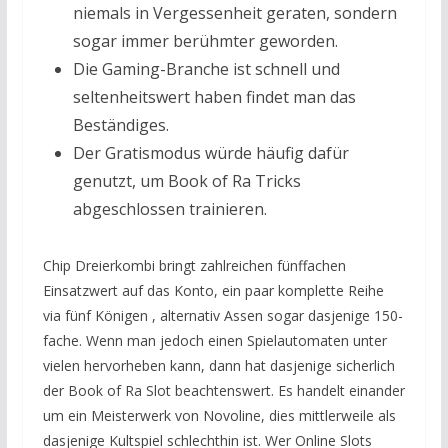
niemals in Vergessenheit geraten, sondern
sogar immer berühmter geworden.
Die Gaming-Branche ist schnell und
seltenheitswert haben findet man das
Beständiges.
Der Gratismodus würde häufig dafür
genutzt, um Book of Ra Tricks
abgeschlossen trainieren.
Chip Dreierkombi bringt zahlreichen fünffachen
Einsatzwert auf das Konto, ein paar komplette Reihe
via fünf Königen , alternativ Assen sogar dasjenige 150-
fache. Wenn man jedoch einen Spielautomaten unter
vielen hervorheben kann, dann hat dasjenige sicherlich
der Book of Ra Slot beachtenswert. Es handelt einander
um ein Meisterwerk von Novoline, dies mittlerweile als
dasjenige Kultspiel schlechthin ist. Wer Online Slots