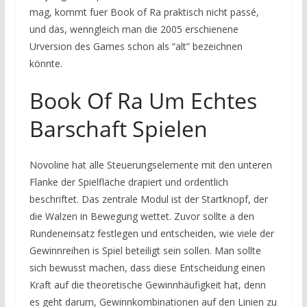
mag, kommt fuer Book of Ra praktisch nicht passé,
und das, wenngleich man die 2005 erschienene
Urversion des Games schon als “alt” bezeichnen
könnte.
Book Of Ra Um Echtes
Barschaft Spielen
Novoline hat alle Steuerungselemente mit den unteren
Flanke der Spielfläche drapiert und ordentlich
beschriftet. Das zentrale Modul ist der Startknopf, der
die Walzen in Bewegung wettet. Zuvor sollte a den
Rundeneinsatz festlegen und entscheiden, wie viele der
Gewinnreihen is Spiel beteiligt sein sollen. Man sollte
sich bewusst machen, dass diese Entscheidung einen
Kraft auf die theoretische Gewinnhäufigkeit hat, denn
es geht darum, Gewinnkombinationen auf den Linien zu