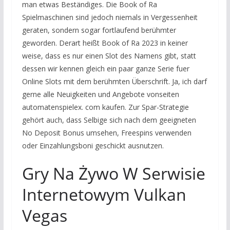
man etwas Beständiges. Die Book of Ra
Spielmaschinen sind jedoch niemals in Vergessenheit
geraten, sondern sogar fortlaufend berühmter
geworden. Derart heißt Book of Ra 2023 in keiner
weise, dass es nur einen Slot des Namens gibt, statt
dessen wir kennen gleich ein paar ganze Serie fuer
Online Slots mit dem berühmten Überschrift. Ja, ich darf
gerne alle Neuigkeiten und Angebote vonseiten
automatenspielex. com kaufen. Zur Spar-Strategie
gehört auch, dass Selbige sich nach dem geeigneten
No Deposit Bonus umsehen, Freespins verwenden
oder Einzahlungsboni geschickt ausnutzen.
Gry Na Żywo W Serwisie
Internetowym Vulkan
Vegas