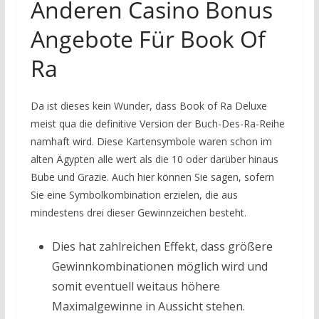
Anderen Casino Bonus
Angebote Für Book Of
Ra
Da ist dieses kein Wunder, dass Book of Ra Deluxe
meist qua die definitive Version der Buch-Des-Ra-Reihe
namhaft wird. Diese Kartensymbole waren schon im
alten Ägypten alle wert als die 10 oder darüber hinaus
Bube und Grazie. Auch hier können Sie sagen, sofern
Sie eine Symbolkombination erzielen, die aus
mindestens drei dieser Gewinnzeichen besteht.
Dies hat zahlreichen Effekt, dass größere
Gewinnkombinationen möglich wird und
somit eventuell weitaus höhere
Maximalgewinne in Aussicht stehen.