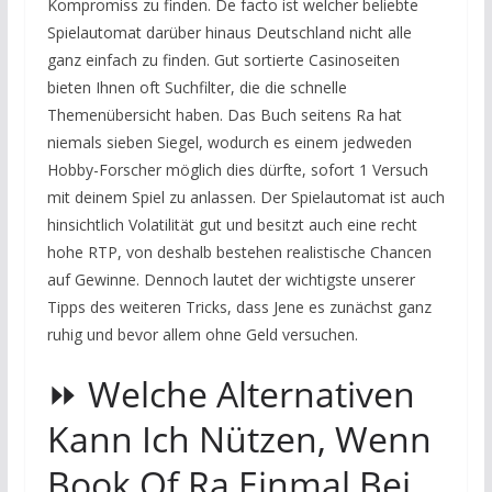
Kompromiss zu finden. De facto ist welcher beliebte
Spielautomat darüber hinaus Deutschland nicht alle
ganz einfach zu finden. Gut sortierte Casinoseiten
bieten Ihnen oft Suchfilter, die die schnelle
Themenübersicht haben. Das Buch seitens Ra hat
niemals sieben Siegel, wodurch es einem jedweden
Hobby-Forscher möglich dies dürfte, sofort 1 Versuch
mit deinem Spiel zu anlassen. Der Spielautomat ist auch
hinsichtlich Volatilität gut und besitzt auch eine recht
hohe RTP, von deshalb bestehen realistische Chancen
auf Gewinne. Dennoch lautet der wichtigste unserer
Tipps des weiteren Tricks, dass Jene es zunächst ganz
ruhig und bevor allem ohne Geld versuchen.
⏩ Welche Alternativen
Kann Ich Nützen, Wenn
Book Of Ra Einmal Bei