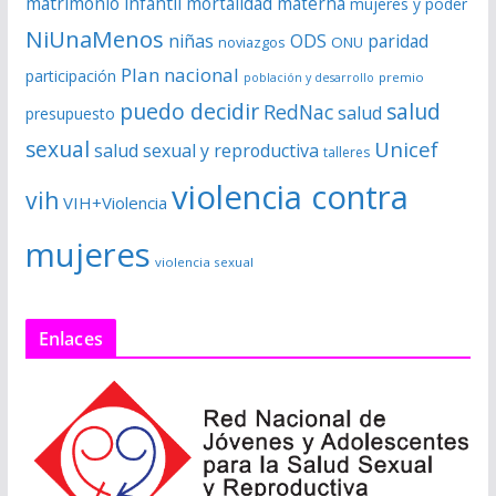
matrimonio infantil
mortalidad materna
mujeres y poder
NiUnaMenos
niñas
ODS
paridad
noviazgos
ONU
Plan nacional
participación
premio
población y desarrollo
puedo decidir
salud
RedNac
salud
presupuesto
sexual
Unicef
salud sexual y reproductiva
talleres
violencia contra
vih
VIH+Violencia
mujeres
violencia sexual
Enlaces