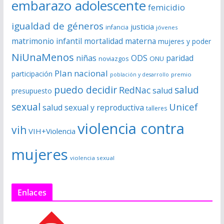
embarazo adolescente
femicidio
igualdad de géneros
justicia
infancia
jóvenes
matrimonio infantil
mortalidad materna
mujeres y poder
NiUnaMenos
niñas
ODS
paridad
noviazgos
ONU
Plan nacional
participación
premio
población y desarrollo
puedo decidir
salud
RedNac
salud
presupuesto
sexual
Unicef
salud sexual y reproductiva
talleres
violencia contra
vih
VIH+Violencia
mujeres
violencia sexual
Enlaces