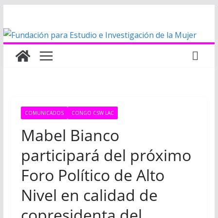
Saltar
al
contenido
COMUNICADOS
CONGO CSW LAC
Mabel Bianco
participará del próximo
Foro Político de Alto
Nivel en calidad de
copresidenta del