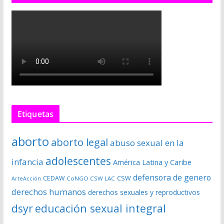
Etiquetas
aborto
aborto legal
abuso sexual en la
adolescentes
infancia
América Latina y Caribe
defensora de genero
CSW
CEDAW
CoNGO CSW LAC
ArteAcción
derechos humanos
derechos sexuales y reproductivos
dsyr
educación sexual integral