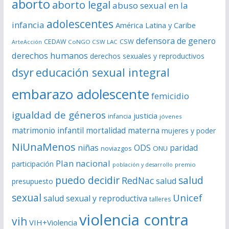
aborto
aborto legal
abuso sexual en la
v
í
adolescentes
infancia
América Latina y Caribe
d
defensora de genero
CSW
CEDAW
CoNGO CSW LAC
ArteAcción
e
derechos humanos
derechos sexuales y reproductivos
o
dsyr
educación sexual integral
embarazo adolescente
femicidio
igualdad de géneros
justicia
infancia
jóvenes
matrimonio infantil
mortalidad materna
mujeres y poder
NiUnaMenos
niñas
ODS
paridad
noviazgos
ONU
Plan nacional
participación
premio
población y desarrollo
puedo decidir
salud
RedNac
salud
presupuesto
sexual
Unicef
salud sexual y reproductiva
talleres
violencia contra
vih
VIH+Violencia