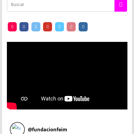
@
fundacionfeim