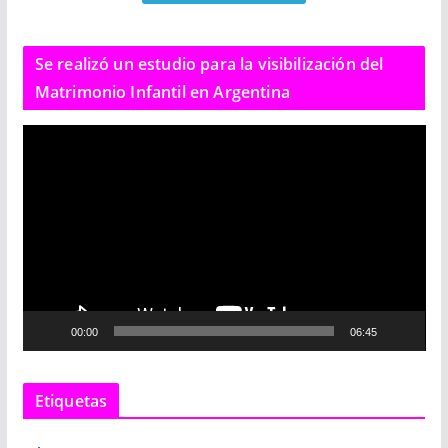
Se realizó un estudio para la visibilización del
Matrimonio Infantil en Argentina
R
e
p
r
o
d
u
c
00:00
06:45
t
o
r
Etiquetas
d
e