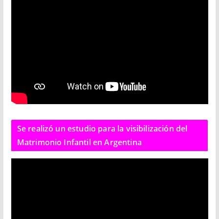
Se realizó un estudio para la visibilización del
Matrimonio Infantil en Argentina
R
e
p
r
o