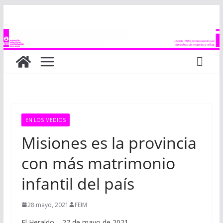
Saltar
al
contenido
EN LOS MEDIOS
Misiones es la provincia
con más matrimonio
infantil del país
28 mayo, 2021
FEIM
El Heraldo – 27 de mayo de 2021