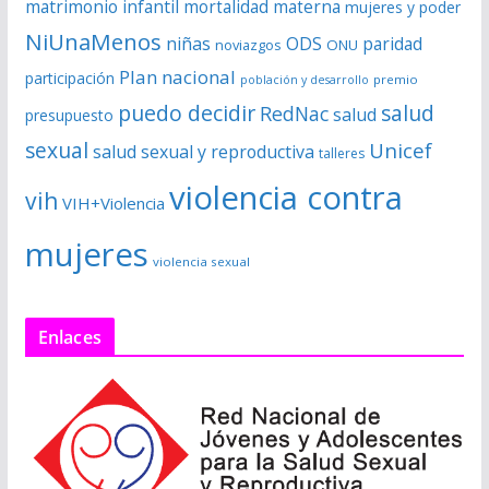
matrimonio infantil
mortalidad materna
mujeres y poder
NiUnaMenos
niñas
ODS
paridad
noviazgos
ONU
Plan nacional
participación
premio
población y desarrollo
puedo decidir
salud
RedNac
salud
presupuesto
sexual
Unicef
salud sexual y reproductiva
talleres
violencia contra
vih
VIH+Violencia
mujeres
violencia sexual
Enlaces