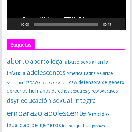
d
u
c
00:00
06:45
t
o
r
Etiquetas
d
e
aborto
aborto legal
abuso sexual en la
v
í
adolescentes
infancia
América Latina y Caribe
d
defensora de genero
CSW
CEDAW
CoNGO CSW LAC
ArteAcción
e
derechos humanos
derechos sexuales y reproductivos
o
dsyr
educación sexual integral
embarazo adolescente
femicidio
igualdad de géneros
justicia
infancia
jóvenes