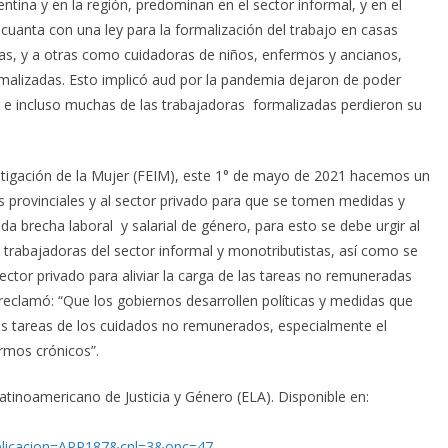
ntina y en la región, predominan en el sector informal, y en el
e cuanta con una ley para la formalización del trabajo en casas
cas, y a otras como cuidadoras de niños, enfermos y ancianos,
malizadas. Esto implicó aud por la pandemia dejaron de poder
os e incluso muchas de las trabajadoras formalizadas perdieron su
stigación de la Mujer (FEIM), este 1° de mayo de 2021 hacemos un
 provinciales y al sector privado
para que se tomen medidas y
da brecha laboral y salarial de género, para esto se debe urgir al
s trabajadoras del sector informal y monotributistas, así como se
tor privado para aliviar la carga de las tareas no remuneradas
reclamó: “Que los gobiernos desarrollen políticas y medidas que
s tareas de los cuidados no remunerados, especialmente el
rmos crónicos”.
Latinoamericano de Justicia y Género (ELA). Disponible en:
licacion=APP187&cnl=3&opc=47