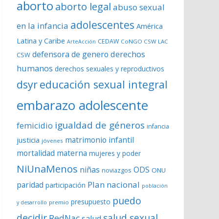
aborto
aborto legal
abuso sexual
adolescentes
en la infancia
América
Latina y Caribe
CEDAW
CoNGO CSW LAC
ArteAcción
derechos
defensora de genero
CSW
humanos
derechos sexuales y reproductivos
dsyr
educación sexual integral
embarazo adolescente
igualdad de géneros
femicidio
infancia
matrimonio infantil
justicia
jóvenes
mortalidad materna
mujeres y poder
NiUnaMenos
niñas
ODS
noviazgos
ONU
Plan nacional
paridad
participación
población
puedo
presupuesto
premio
y desarrollo
decidir
salud sexual
RedNac
salud