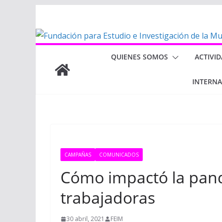
Saltar
al
contenido
QUIENES SOMOS
ACTIVI
INTERN
CAMPAÑAS
COMUNICADOS
Cómo impactó la pan
trabajadoras
30 abril, 2021
FEIM