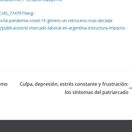
/WCMS_774797/lang–
os/la-pandemia-covid-19-genero-un-retroceso-mas-decada-
rg/publicacion/el-mercado-laboral-en-argentina-estructura-impacto-
lamo
Culpa, depresión, estrés constante y frustración:
los síntomas del patriarcado