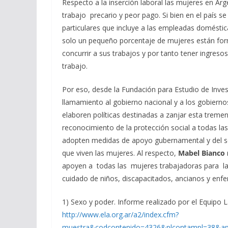
Respecto a la inserción laboral las mujeres en Arge
trabajo precario y peor pago. Si bien en el país s
particulares que incluye a las empleadas domésti
solo un pequeño porcentaje de mujeres están for
concurrir a sus trabajos y por tanto tener ingres
trabajo.
Por eso, desde la Fundación para Estudio de Inve
llamamiento al gobierno nacional y a los gobiernos
elaboren políticas destinadas a zanjar esta tremen
reconocimiento de la protección social a todas la
adopten medidas de apoyo gubernamental y del sec
que viven las mujeres. Al respecto,
Mabel Bianco
apoyen a todas las mujeres trabajadoras para la
cuidado de niños, discapacitados, ancianos y enfe
1) Sexo y poder. Informe realizado por el Equipo 
http://www.ela.org.ar/a2/index.cfm?
muestra&codcontenido=4326&plcontampl=38&ap