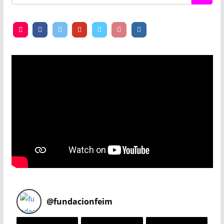
@
fundacionfeim