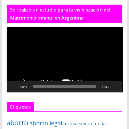
Se realizó un estudio para la visibilización del
Matrimonio Infantil en Argentina
R
e
p
r
o
d
u
c
00:00
06:45
t
o
r
Etiquetas
d
e
aborto
aborto legal
abuso sexual en la
v