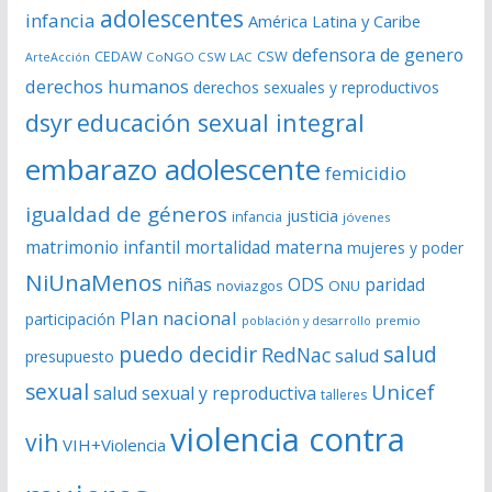
í
adolescentes
infancia
América Latina y Caribe
d
defensora de genero
CSW
CEDAW
CoNGO CSW LAC
ArteAcción
e
derechos humanos
derechos sexuales y reproductivos
o
dsyr
educación sexual integral
embarazo adolescente
femicidio
igualdad de géneros
justicia
infancia
jóvenes
matrimonio infantil
mortalidad materna
mujeres y poder
NiUnaMenos
niñas
ODS
paridad
noviazgos
ONU
Plan nacional
participación
premio
población y desarrollo
puedo decidir
salud
RedNac
salud
presupuesto
sexual
Unicef
salud sexual y reproductiva
talleres
violencia contra
vih
VIH+Violencia