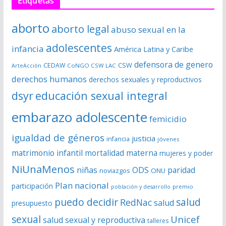
Etiquetas
d
e
aborto
aborto legal
abuso sexual en la
v
í
adolescentes
infancia
América Latina y Caribe
d
defensora de genero
CSW
CEDAW
CoNGO CSW LAC
ArteAcción
e
derechos humanos
derechos sexuales y reproductivos
o
dsyr
educación sexual integral
embarazo adolescente
femicidio
igualdad de géneros
justicia
infancia
jóvenes
matrimonio infantil
mortalidad materna
mujeres y poder
NiUnaMenos
niñas
ODS
paridad
noviazgos
ONU
Plan nacional
participación
premio
población y desarrollo
puedo decidir
salud
RedNac
salud
presupuesto
sexual
Unicef
salud sexual y reproductiva
talleres