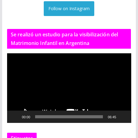
Follow on Instagram
Se realizó un estudio para la visibilización del
Matrimonio Infantil en Argentina
R
e
p
r
o
d
u
c
00:00
06:45
t
o
r