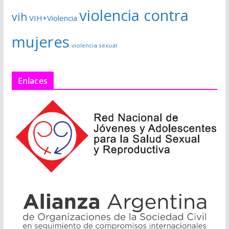
violencia contra
vih
VIH+Violencia
mujeres
violencia sexual
Enlaces