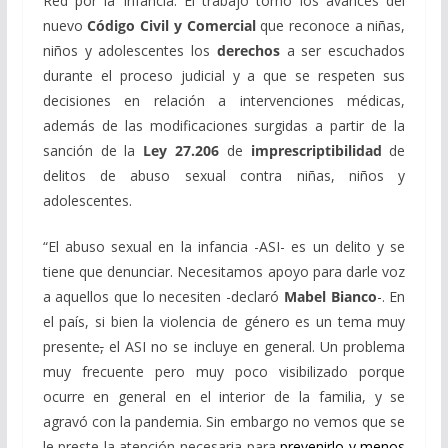
Red por la Infancia. El trabajo tomó los avances del
nuevo
Código Civil y Comercial
que reconoce a niñas,
niños y adolescentes los
derechos
a ser escuchados
durante el proceso judicial y a que se respeten sus
decisiones en relación a intervenciones médicas,
además de las modificaciones surgidas a partir de la
sanción de la
Ley 27.206
de
imprescriptibilidad
de
delitos de abuso sexual contra niñas, niños y
adolescentes.
“El abuso sexual en la infancia -ASI- es un delito y se
tiene que denunciar. Necesitamos apoyo para darle voz
a aquellos que lo necesiten -declaró
Mabel Bianco
-. En
el país, si bien la violencia de género es un tema muy
presente
,
el ASI no se incluye en general. Un problema
muy frecuente pero muy poco visibilizado porque
ocurre en general en el interior de la familia, y se
agravó con la pandemia. Sin embargo no vemos que se
le preste la atención necesaria para
prevenirlo y menos