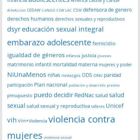
América Latina y Caribe
d
defensora de genero
CSW
CEDAW
CoNGO CSW LAC
ArteAcción
e
derechos humanos
derechos sexuales y reproductivos
o
dsyr
educación sexual integral
embarazo adolescente
femicidio
igualdad de géneros
justicia
infancia
jóvenes
matrimonio infantil
mortalidad materna
mujeres y poder
NiUnaMenos
niñas
ODS
paridad
noviazgos
ONU
Plan nacional
participación
premio
población y desarrollo
puedo decidir
salud
RedNac
salud
presupuesto
sexual
Unicef
salud sexual y reproductiva
talleres
violencia contra
vih
VIH+Violencia
mujeres
violencia sexual