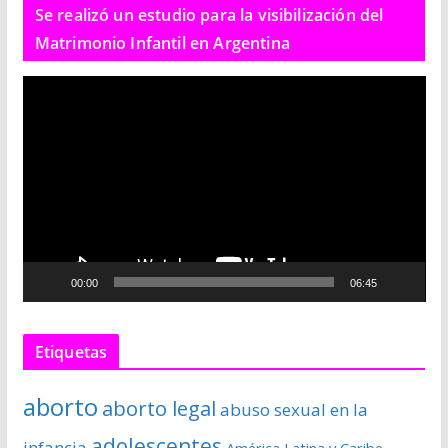
Se realizó un estudio para la visibilización del
Matrimonio Infantil en Argentina
R
e
p
r
o
d
u
c
00:00
06:45
t
o
r
Etiquetas
d
e
aborto
aborto legal
abuso sexual en la
v
í
adolescentes
infancia