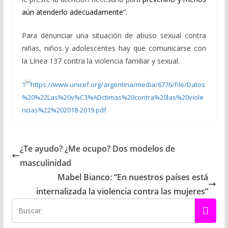
aún atenderlo adecuadamente”.
Para denunciar una situación de abuso sexual contra
niñas, niños y adolescentes hay que comunicarse con
la Línea 137 contra la violencia familiar y sexual.

1
https://www.unicef.org/argentina/media/6776/file/Datos
%20%22Las%20v%C3%ADctimas%20contra%20las%20viole
ncias%22%202018-2019.pdf
¿Te ayudo? ¿Me ocupo? Dos modelos de
masculinidad
Mabel Bianco: “En nuestros países está
internalizada la violencia contra las mujeres”