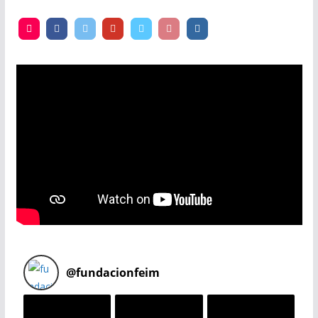
@
fundacionfeim