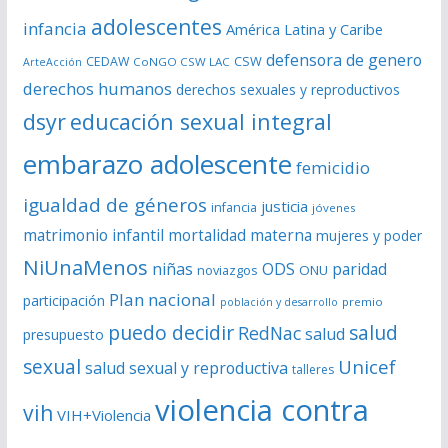
adolescentes
infancia
América Latina y Caribe
defensora de genero
CSW
CEDAW
CoNGO CSW LAC
ArteAcción
derechos humanos
derechos sexuales y reproductivos
dsyr
educación sexual integral
embarazo adolescente
femicidio
igualdad de géneros
justicia
infancia
jóvenes
matrimonio infantil
mortalidad materna
mujeres y poder
NiUnaMenos
niñas
ODS
paridad
noviazgos
ONU
Plan nacional
participación
premio
población y desarrollo
puedo decidir
salud
RedNac
salud
presupuesto
sexual
Unicef
salud sexual y reproductiva
talleres
violencia contra
vih
VIH+Violencia